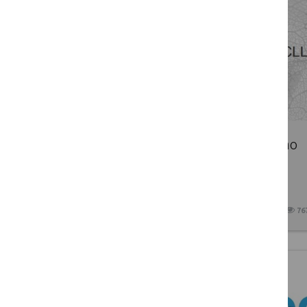
EKPT paskelbė LEADER vertinimo
gaires
2017 10 12
76