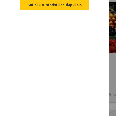
Sutinku su statistikos slapukais
Kaimas – namai ne tik vyresniajai
kartai
2017 10 19
70