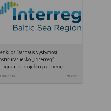
Lenkijos Darnaus vystymosi
nstitutas ieško „Interreg“
programos projekto partnerių
2017 10 09
7777