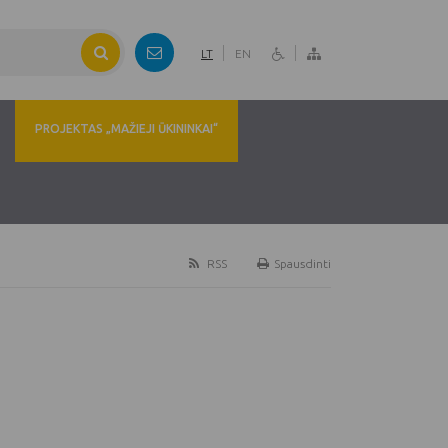
LT
EN
PROJEKTAS „MAŽIEJI ŪKININKAI“
RSS
Spausdinti