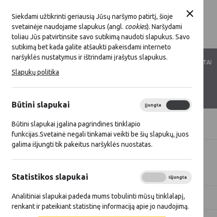
Siekdami užtikrinti geriausią Jūsų naršymo patirtį, šioje
svetainėje naudojame slapukus (angl.
cookies
). Naršydami
toliau Jūs patvirtinsite savo sutikimą naudoti slapukus. Savo
sutikimą bet kada galite atšaukti pakeisdami interneto
naršyklės nustatymus ir ištrindami įrašytus slapukus.
LKT VEIKLA
LKT NARYSTĖ
DOKUMENTAI
Slapukų politika
KONTAKTAI
D.U.K.
Būtini slapukai
Įjungta
Išjungta
Būtini slapukai įgalina pagrindines tinklapio
Titulinis
Naujienos
funkcijas.Svetainė negali tinkamai veikti be šių slapukų, juos
galima išjungti tik pakeitus naršyklės nuostatas.
Visos naujienos
Statistikos slapukai
Įjungta
Išjungta
Analitiniai slapukai padeda mums tobulinti mūsų tinklalapį,
Metai
Kategorija
renkant ir pateikiant statistinę informaciją apie jo naudojimą.