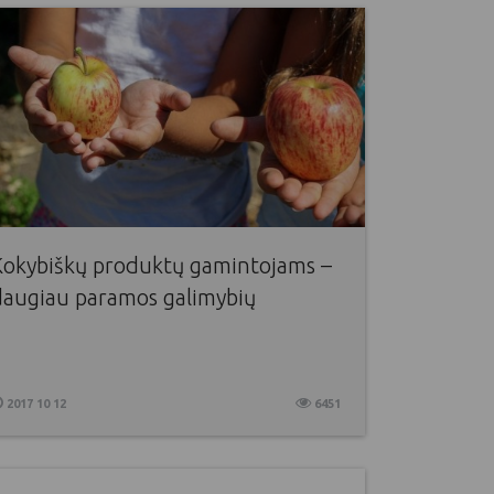
Kokybiškų produktų gamintojams –
daugiau paramos galimybių
2017 10 12
6451