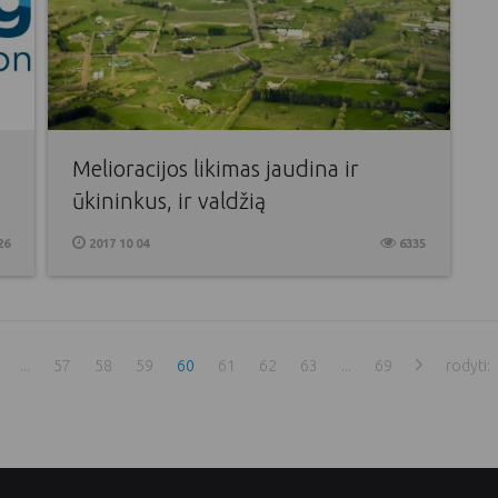
Melioracijos likimas jaudina ir
ūkininkus, ir valdžią
26
2017 10 04
6335
...
57
58
59
60
61
62
63
...
69
rodyti: