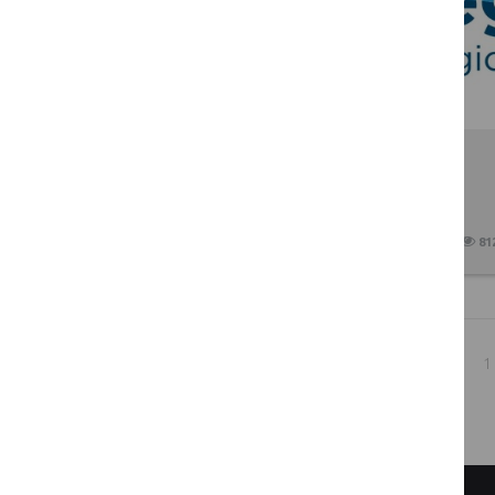
Paskelbti „Interreg“ programos
kvietimai teikti paraiškas
2017 10 06
81
1