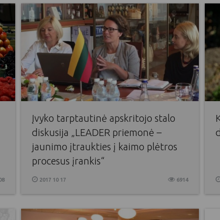
Įvyko tarptautinė apskritojo stalo
diskusija „LEADER priemonė –
jaunimo įtraukties į kaimo plėtros
procesus įrankis“
08
2017 10 17
6914