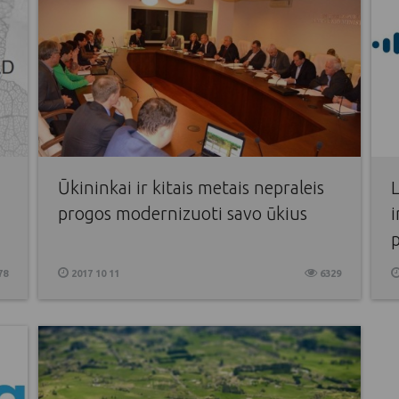
Ūkininkai ir kitais metais nepraleis
progos modernizuoti savo ūkius
i
78
2017 10 11
6329