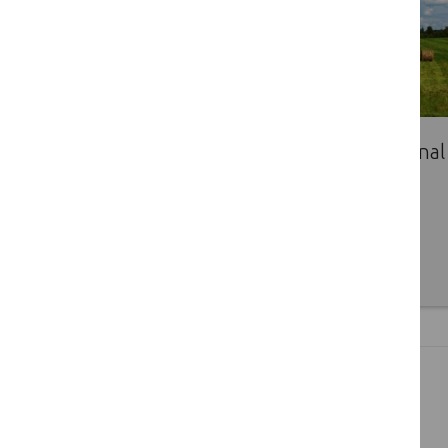
The LEADER Fair for Transnational
Cooperation
2016 06 08