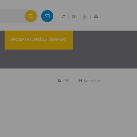
LT
EN
PROJEKTAS „MAŽIEJI ŪKININKAI“
RSS
Spausdinti