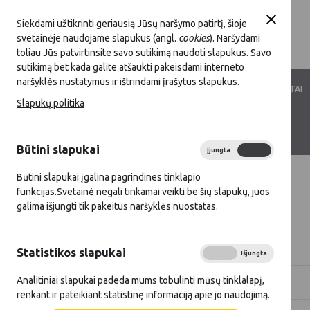
Siekdami užtikrinti geriausią Jūsų naršymo patirtį, šioje
svetainėje naudojame slapukus (angl.
cookies
). Naršydami
toliau Jūs patvirtinsite savo sutikimą naudoti slapukus. Savo
sutikimą bet kada galite atšaukti pakeisdami interneto
naršyklės nustatymus ir ištrindami įrašytus slapukus.
LKT VEIKLA
LKT NARYSTĖ
DOKUMENTAI
Slapukų politika
KONTAKTAI
D.U.K.
Būtini slapukai
Įjungta
Išjungta
Būtini slapukai įgalina pagrindines tinklapio
Titulinis
Naujienos
funkcijas.Svetainė negali tinkamai veikti be šių slapukų, juos
galima išjungti tik pakeitus naršyklės nuostatas.
Visos naujienos
Statistikos slapukai
Įjungta
Išjungta
Analitiniai slapukai padeda mums tobulinti mūsų tinklalapį,
Metai
Kategorija
renkant ir pateikiant statistinę informaciją apie jo naudojimą.