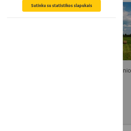
Sutinku su statistikos slapukais
Dėl Tinklo sekretoriato kontaktinio
asmens
2016 07 28