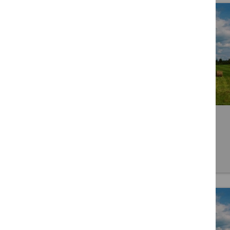
Lietuvos kaimo tinklo veiklos
koordinavimo grupės sudėtis
2016 07 28