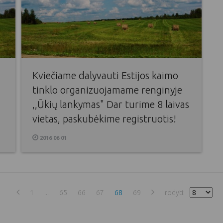
Kviečiame dalyvauti Estijos kaimo
tinklo organizuojamame renginyje
,,Ūkių lankymas" Dar turime 8 laivas
vietas, paskubėkime registruotis!
2016 06 01
1
...
65
66
67
68
69
rodyti: