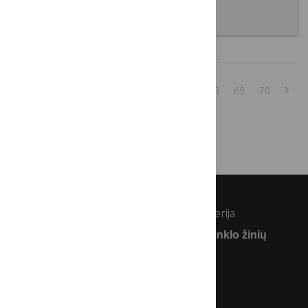
2016 09 26
1
...
63
64
65
66
67
68
69
70
rodyti:
© Lietuvos Respublikos žemės ūkio ministerija
Užsiprenumeruokite Lietuvos kaimo tinklo žinių
naujienlaiškį: