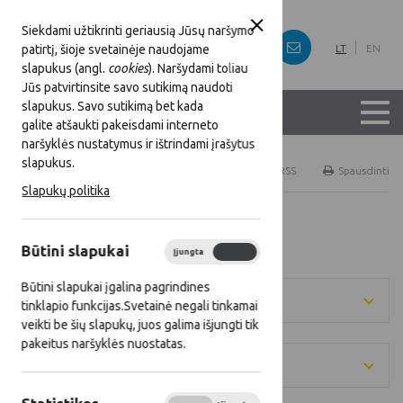
Siekdami užtikrinti geriausią Jūsų naršymo
patirtį, šioje svetainėje naudojame
LT
EN
slapukus (angl.
cookies
). Naršydami toliau
Jūs patvirtinsite savo sutikimą naudoti
slapukus. Savo sutikimą bet kada
galite atšaukti pakeisdami interneto
naršyklės nustatymus ir ištrindami įrašytus
slapukus.
Titulinis
Naujienos
RSS
Spausdinti
Slapukų politika
Visos naujienos
Būtini slapukai
Įjungta
Išjungta
Būtini slapukai įgalina pagrindines
Metai
tinklapio funkcijas.Svetainė negali tinkamai
veikti be šių slapukų, juos galima išjungti tik
pakeitus naršyklės nuostatas.
Kategorija