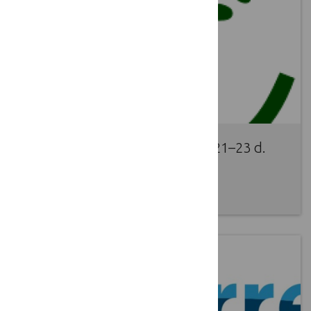
LEADER konferencija lapkričio 21–23 d.
Estijoje
2016 10 21