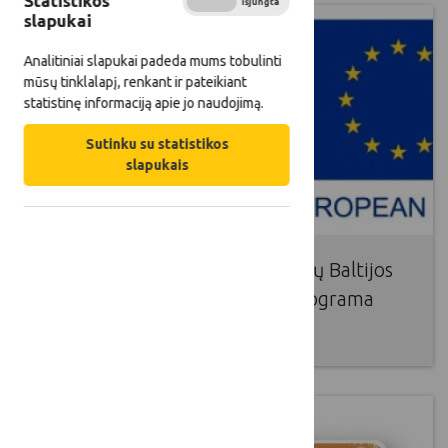
Statistikos
Įjungta
Išjungta
slapukai
Analitiniai slapukai padeda mums tobulinti
mūsų tinklalapį, renkant ir pateikiant
statistinę informaciją apie jo naudojimą.
Sutinku su statistikos
slapukais
2014-2020 m. Interreg V-A Pietų Baltijos
bendradarbiavimo per sieną programa
2016 11 03