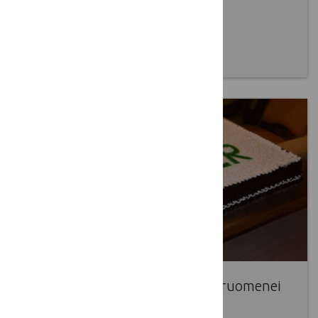
Latvijos kaimo tinklas parengė
informacijos santrauką
2016 09 26
Leader: galimybė žmogui, bendruomenei
ir kaimui !