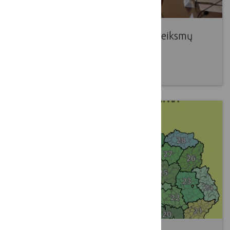
Pritarta Lietuvos kaimo tinklo veiksmų
2016–2020 m. programai
2016 10 01