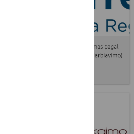
Projektinių idėjų/paraiškų rinkimas pagal
Interreg (ES teritorinio bendradarbiavimo)
Baltijos jūros regiono programą
2016 10 18