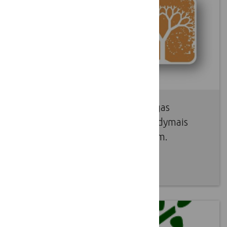
Darbo grupės renginys „Tikslingas
duomenų valdymas siekiant įrodymais
pagrįsto KPP vertinimo“ (2016 m.
gruodžio 5-6 d. Prancūzijoje)
2016 10 28