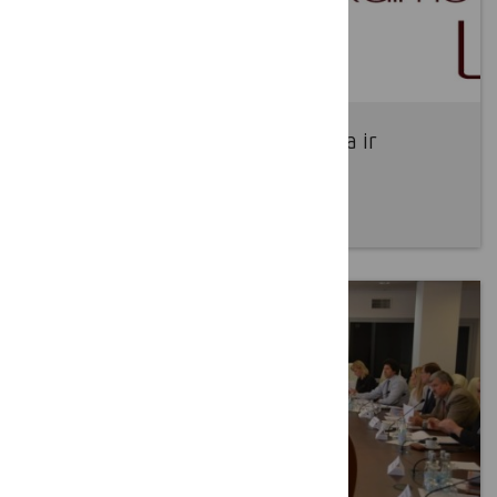
Vokietija: jaunimas, kaimo plėtra ir
LEADER
2016 10 10