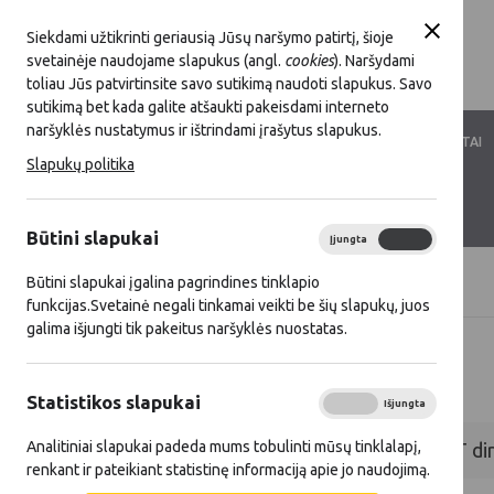
Siekdami užtikrinti geriausią Jūsų naršymo patirtį, šioje
svetainėje naudojame slapukus (angl.
cookies
). Naršydami
toliau Jūs patvirtinsite savo sutikimą naudoti slapukus. Savo
sutikimą bet kada galite atšaukti pakeisdami interneto
naršyklės nustatymus ir ištrindami įrašytus slapukus.
LKT VEIKLA
LKT NARYSTĖ
DOKUMENTAI
Slapukų politika
KONTAKTAI
D.U.K.
Būtini slapukai
Įjungta
Išjungta
Būtini slapukai įgalina pagrindines tinklapio
Titulinis
D.U.K.
funkcijas.Svetainė negali tinkamai veikti be šių slapukų, juos
galima išjungti tik pakeitus naršyklės nuostatas.
D.U.K.
Statistikos slapukai
Įjungta
Išjungta
Analitiniai slapukai padeda mums tobulinti mūsų tinklalapį,
Kas gali pristatyti pranešimus „LKT di
renkant ir pateikiant statistinę informaciją apie jo naudojimą.