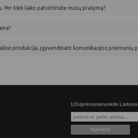
u. Per kiek laiko patvirtinsite mūsų prašymą?
kama?
izualinė produkcija, įgyvendinant komunikacijos priemonių 
Užsiprenumeruokite Lietuvos 