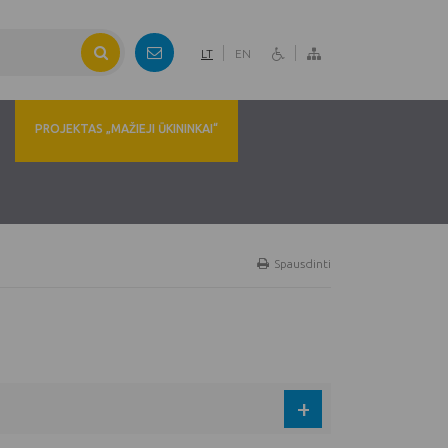
LT
EN
PROJEKTAS „MAŽIEJI ŪKININKAI“
Spausdinti