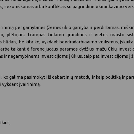
, sezoniškumas arba konfliktas su pagrindine ūkininkavimo veikla – 
airinimą per gamybines (žemės ūkio gamyba ir perdirbimas, miškin
a ko, plėtojant trumpas tiekimo grandines ir vietos maisto s
 būdais, be kita ko, vykdant bendradarbiavimo veiksmus, įskaitan
arba taikant diferencijuotus paramos dydžius mažų ūkių investic
r negamybinėms investicijoms į ūkius, taip pat investicijoms į ž
yti, ko galima pasimokyti iš dabartinių metodų ir kaip politiką ir 
 vykdant įvairinimą.
ūkius;