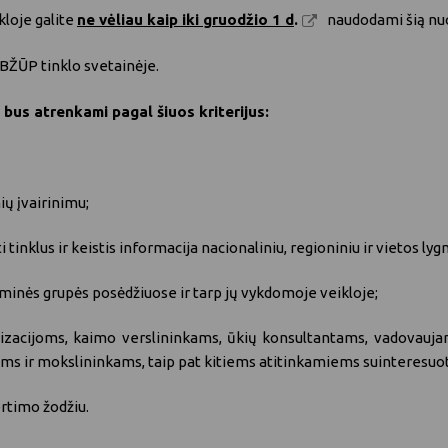
kloje galite
ne vėliau kaip iki gruodžio 1 d
.
naudodami šią nu
 BŽŪP tinklo svetainėje
.
i bus atrenkami pagal šiuos kriterijus:
nių įvairinimu;
 tinklus ir keistis informacija nacionaliniu, regioniniu ir vietos ly
eminės grupės posėdžiuose ir tarp jų vykdomoje veikloje;
izacijoms, kaimo verslininkams, ūkių konsultantams, vadovauja
ėms ir mokslininkams, taip pat kitiems atitinkamiems suinteresu
rtimo žodžiu.