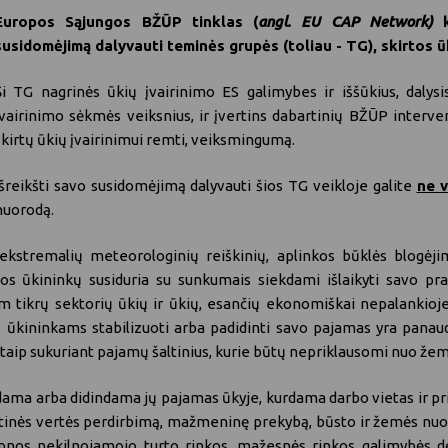
Europos Sąjungos BŽŪP tinklas (
angl. EU CAP Network)
k
susidomėjimą dalyvauti teminės grupės (toliau - TG), skirtos ūki
Ši TG nagrinės ūkių įvairinimo ES galimybes ir iššūkius, dalysis
įvairinimo sėkmės veiksnius, ir įvertins dabartinių BŽŪP interve
skirtų ūkių įvairinimui remti, veiksmingumą.
Išreikšti savo susidomėjimą dalyvauti šios TG veikloje galite
ne v
nuorodą
.
ekstremalių meteorologinių reiškinių, aplinkos būklės blogėji
os ūkininkų susiduria su sunkumais siekdami išlaikyti savo pr
 tikrų sektorių ūkių ir ūkių, esančių ekonomiškai nepalankioje
ūkininkams stabilizuoti arba padidinti savo pajamas yra panaudo
la, taip sukuriant pajamų šaltinius, kurie būtų nepriklausomi nuo že
uodama arba didindama jų pajamas ūkyje, kurdama darbo vietas ir
idėtinės vertės perdirbimą, mažmeninę prekybą, būsto ir žemės nuom
ilpnos nekilnojamojo turto rinkos, mažesnės rinkos galimybės d