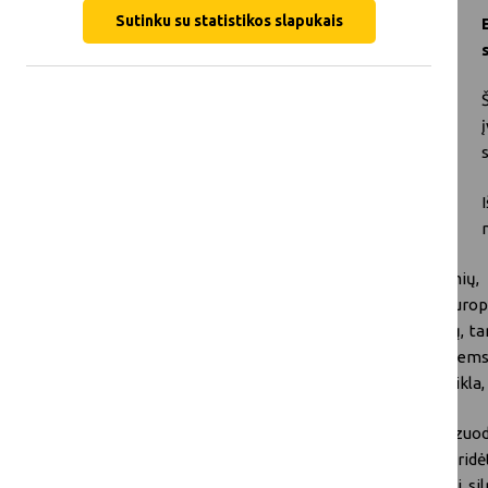
Sutinku su statistikos slapukais
Dėl pajamų nestabilumo, gaivalinių nelaimių, 
padidėjusios konkurencijos rinkoje daug Europ
pažeidžiamumas, visų pirma mažesnių ūkių, tam
sudėtinguose regionuose. Vienas iš būdų šiems 
įvairinti veiklą, kad ji taptų ne žemės ūkio veik
Diversifikacija gali padėti ūkininkams stabiliz
ūkio veiklą, pavyzdžiui, laisvalaikį, turizmą, pr
Ūkių atsparumui dėl įvairinimo gali trukdyti s