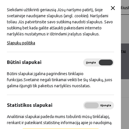
A
A
A
baltas
Juoda
Šriftas:
Fonas:
Ilius
Siekdami užtikrinti geriausią Jūsų naršymo patirtį, šioje
svetainėje naudojame slapukus (angl.
cookies
). Naršydami
toliau Jūs patvirtinsite savo sutikimą naudoti slapukus. Savo
sutikimą bet kada galite atšaukti pakeisdami interneto
naršyklės nustatymus ir ištrindami įrašytus slapukus.
Slapukų politika
LKT VEIKLA
LKT NARYSTĖ
DOKUMENTAI
Būtini slapukai
Įjungta
Išjungta
KONTAKTAI
D.U.K.
Būtini slapukai įgalina pagrindines tinklapio
funkcijas.Svetainė negali tinkamai veikti be šių slapukų, juos
galima išjungti tik pakeitus naršyklės nuostatas.
Titulinis
Naujienos
Statistikos slapukai
Įjungta
Išjungta
Visos naujienos
Analitiniai slapukai padeda mums tobulinti mūsų tinklalapį,
2025 11 11
renkant ir pateikiant statistinę informaciją apie jo naudojimą.