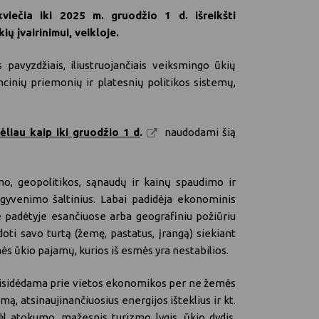
viečia iki 2025 m. gruodžio 1 d. išreikšti
ų įvairinimui, veikloje.
 pavyzdžiais, iliustruojančiais veiksmingo ūkių
ncinių priemonių ir platesnių politikos sistemų,
ėliau kaip iki gruodžio 1 d
.
naudodami šią
mo, geopolitikos, sąnaudų ir kainų spaudimo ir
agyvenimo šaltinius. Labai padidėja ekonominis
 padėtyje esančiuose arba geografiniu požiūriu
ti savo turtą (žemę, pastatus, įrangą) siekiant
mės ūkio pajamų, kurios iš esmės yra nestabilios.
 prisidėdama prie vietos ekonomikos per ne žemės
ą, atsinaujinančiuosius energijos išteklius ir kt.
ėl atokumo, mažesnis turizmo lygis, ūkio dydis,