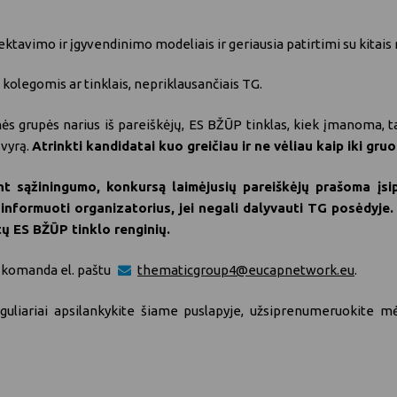
ktavimo ir įgyvendinimo modeliais ir geriausia patirtimi su kitais n
s kolegomis ar tinklais, nepriklausančiais TG.
s grupės narius iš pareiškėjų, ES BŽŪP tinklas, kiek įmanoma, tai
svyrą.
Atrinkti kandidatai kuo greičiau ir ne vėliau kaip iki gru
ant sąžiningumo, konkursą laimėjusių pareiškėjų prašoma įs
u informuoti organizatorius, jei negali dalyvauti TG posėdyje
itų ES BŽŪP tinklo renginių.
o komanda el. paštu
.
guliariai apsilankykite šiame puslapyje, užsiprenumeruokite 