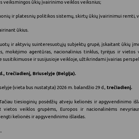
os veiksmingos ūkių įvairinimo veiklos veiksnius;
onių ir platesnių politikos sistemų, skirtų ūkių įvairinimui remti
irinant ūkius.
otų ir aktyvių suinteresuotųjų subjektų grupė, įskaitant ūkių įmo
as, mokėjimo agentūras, nacionalinius tinklus, tyrėjus ir vietos
 susitikimuose ir susijusioje veikloje, užtikrindami įvairias perspek
d.,
trečiadienį, Briuselyje (Belgija).
selyje (vieta bus nustatyta) 2026 m. balandžio 29 d.,
trečiadienį.
au tiesioginių posėdžių atveju kelionės ir apgyvendinimo išlai
 vietos veiklos grupėms, Europos ir nacionalinėms nevyriaus
dengti kelionės ir apgyvendinimo išlaidas.
.