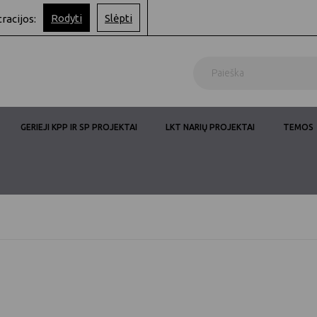
Rodyti
Slėpti
tracijos:
GERIEJI KPP IR SP PROJEKTAI
LKT NARIŲ PROJEKTAI
TEMOS