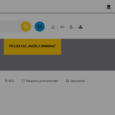
✖
LT
EN
PROJEKTAS „MAŽIEJI ŪKININKAI“
RSS
Naujienų prenumerata
Spausdinti