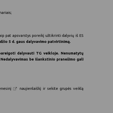
ariais;
p pat apsvarstys poreikį užtikrinti dalyvių iš ES
odžio 5 d. gaus dalyvavimo patvirtinimą.
ipareigoti dalyvauti TG veikloje. Nenumatytų
. Nedalyvavimas be išankstinio pranešimo gali
mėnesinį
naujienlaiškį
ir sekite grupės veiklą