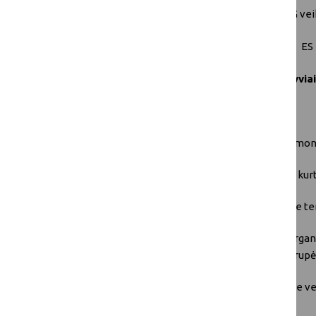
Išreikšti savo susidomėjimą dalyvauti šios TG vei
Daugiau informacijos rasite TG puslapyje
ES
Pernelyg didelio dalyvių skaičiaus atveju
dalyvia
Būtina
Patirtis ir (arba) žinios, susijusios su ūkio įmo
Gebėjimas ir noras veiksmingai dalyvauti, kurti
Tvirtas įsipareigojimas dalyvauti dviejuose t
Atstovauti ūkio įmonėms, ūkio verslo organ
nacionaliniams tinklams, vietos veiklos grup
Gebėjimas aiškiai bendrauti anglų kalba be ve