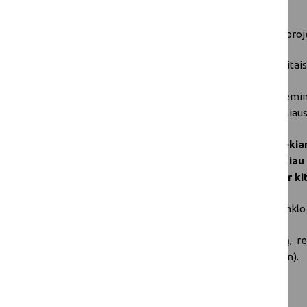
Pageidautina
Įsipareigojimas vykdant TG veiklą dalytis proje
Įsipareigojimas dalytis TG rezultatais su kitai
Atkreipkite dėmesį į tai, kad atrinkdamas teminė
valstybių narių, sektorių ir temų bei lyčių pusiau
Kadangi vietų skaičius yra ribotas ir sieki
aplinkybių atveju TG nariai turi kuo greičia
lemti pašalinimą iš būsimų teminių grupių ir k
Jei turite klausimų, susisiekite su ES BŽŪP tinkl
Norėdami sekti šios teminės grupės darbą, re
socialiniuose tinkluose (#FarmDiversification).