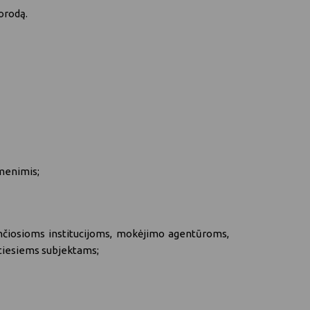
orodą
.
gmenimis;
nčiosioms institucijoms, mokėjimo agentūroms,
otiesiems subjektams;