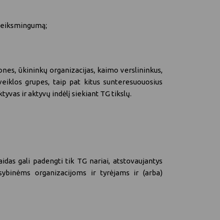
, veiksmingumą;
nes, ūkininkų organizacijas, kaimo verslininkus,
 veiklos grupes, taip pat kitus sunteresuouosius
tyvas ir aktyvų indėlį siekiant TG tikslų.
das gali padengti tik TG nariai, atstovaujantys
ybinėms organizacijoms ir tyrėjams ir (arba)