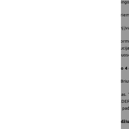
Dalytis pavyzdžiais, iliustruojančiais sėkming
Įvertinti dabartinių BŽŪP intervencinių priem
Nustatyti galimybes didinti BŽŪP vaidmenį įva
Teminę grupę sudarys nedidelė (apie 40) informu
ūkių konsultantus, vadovaujančiąsias institucij
subjektus. Dalyviai įsipareigos dalyvauti dviejuose
Pirmasis posėdis
įvyks 2026
m. vasario 4 
Antrasis posėdis
vyks
asmeniškai
ne Briu
Dalyvavimas šiuose posėdžiuose nemokamas. Tači
ūkininkams, ūkininkų organizacijoms, LEADER
universitetams. Visi kiti TG nariai turės patys pa
Posėdžiai vyks anglų kalba be vertimo žodžiu