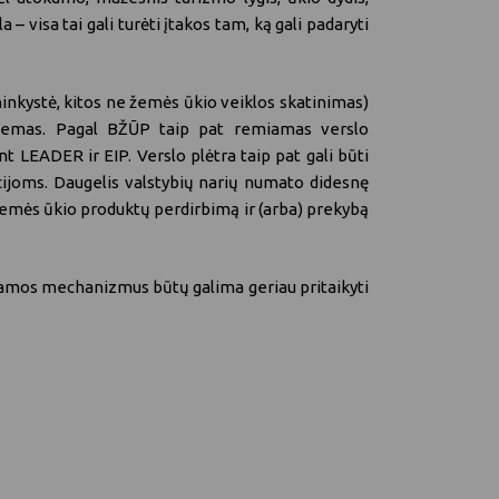
visa tai gali turėti įtakos tam, ką gali padaryti
inkystė, kitos ne žemės ūkio veiklos skatinimas)
istemas. Pagal BŽŪP taip pat remiamas verslo
t LEADER ir EIP. Verslo plėtra taip pat gali būti
ijoms. Daugelis valstybių narių numato didesnę
emės ūkio produktų perdirbimą ir (arba) prekybą
paramos mechanizmus būtų galima geriau pritaikyti