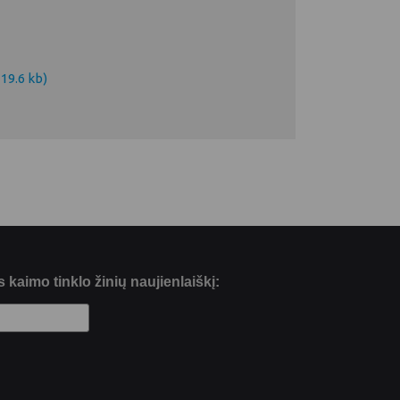
119.6 kb)
kaimo tinklo žinių naujienlaiškį: