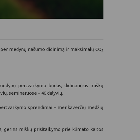
ą per medynų našumo didinimą ir maksimalų CO
2
ių medynų pertvarkymo būdus, didinančius miškų
vių, seminaruose – 40 dalyvių.
 pertvarkymo sprendimai – menkaverčių medžių
s, gerins miškų prisitaikymo prie klimato kaitos