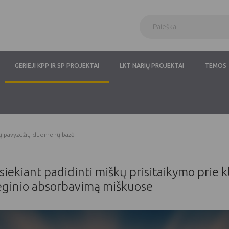
GERIEJI KPP IR SP PROJEKTAI
LKT NARIŲ PROJEKTAI
TEMOS
tų pavyzdžių duomenų bazė
kiant padidinti miškų prisitaikymo prie kl
deginio absorbavimą miškuose