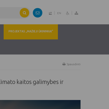
LT
EN
PROJEKTAS „MAŽIEJI ŪKININKAI“
Spausdinti
imato kaitos galimybes ir