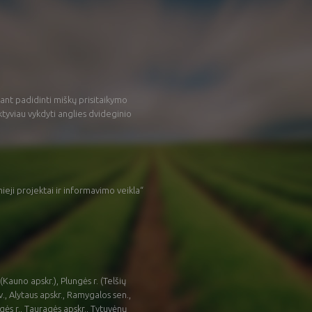
nt padidinti miškų prisitaikymo
ktyviau vykdyti anglies dvideginio
ji projektai ir informavimo veikla“
(Kauno apskr.), Plungės r. (Telšių
av., Alytaus apskr., Ramygalos sen.,
gės r., Tauragės apskr., Tytuvėnų