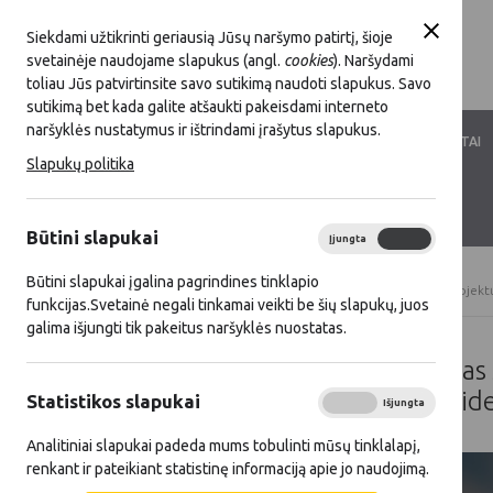
Siekdami užtikrinti geriausią Jūsų naršymo patirtį, šioje
svetainėje naudojame slapukus (angl.
cookies
). Naršydami
toliau Jūs patvirtinsite savo sutikimą naudoti slapukus. Savo
sutikimą bet kada galite atšaukti pakeisdami interneto
naršyklės nustatymus ir ištrindami įrašytus slapukus.
LKT VEIKLA
LKT NARYSTĖ
DOKUMENTAI
Slapukų politika
KONTAKTAI
D.U.K.
Būtini slapukai
Įjungta
Išjungta
Būtini slapukai įgalina pagrindines tinklapio
Titulinis
Gerieji KPP ir SP projektai
Gerųjų projek
funkcijas.Svetainė negali tinkamai veikti be šių slapukų, juos
galima išjungti tik pakeitus naršyklės nuostatas.
Nenašių medynų pertvarkymas sie
efektyviau vykdyti anglies dvi
Statistikos slapukai
Įjungta
Išjungta
Analitiniai slapukai padeda mums tobulinti mūsų tinklalapį,
renkant ir pateikiant statistinę informaciją apie jo naudojimą.
Gauta
99 999,00 Eur