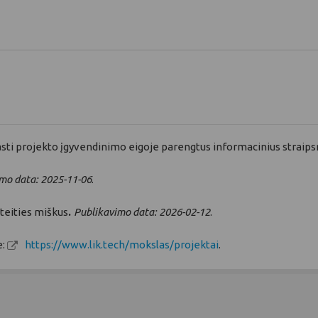
asti projekto įgyvendinimo eigoje parengtus informacinius straips
mo data: 2025-11-06
.
teities miškus
.
Publikavimo data: 2026-02-12
.
e:
https://www.lik.tech/mokslas/projektai
.