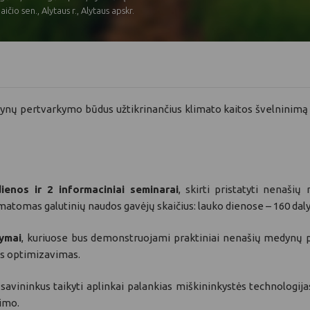
ičio sen., Alytaus r., Alytaus apskr.
nų pertvarkymo būdus užtikrinančius klimato kaitos švelninim
enos ir 2 informaciniai seminarai
, skirti pristatyti nenaš
tomas galutinių naudos gavėjų skaičius: lauko dienose – 160 daly
ymai
, kuriuose bus demonstruojami praktiniai nenašių medynų
es optimizavimas.
savininkus taikyti aplinkai palankias miškininkystės technologija
nimo.