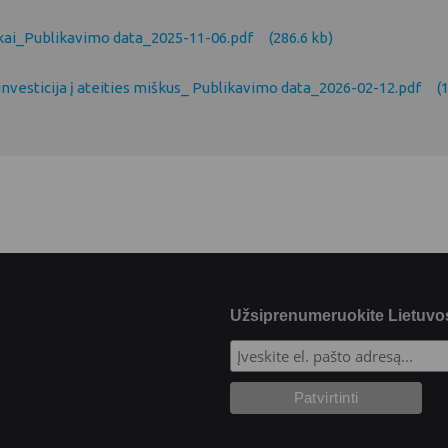
nkai_Publikavimo data_2025-11-06.pdf
(286.6 kb)
vesticija į ateities miškus_ Publikavimo data_2026-02-12.pdf
(
Užsiprenumeruokite Lietuvos 