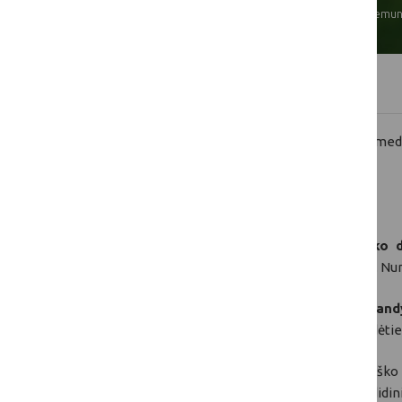
sen., Kelmės r., Šiaulių apskr., Nemuna
Projekto aprašymas
Projekto tikslai:
pademonstruoti nenašių medy
kaupimą biomasėje.
Projekto veiklos ir rezultatai:
Projekto metu bus suorganizuotos
9 lauko di
produktyvumą ir anglies kaupimą biomasėje. Numa
Projekto metu bus įrengti
8 parodomieji band
šalinimas, želdinių formavimas ir rūšinės sudėti
Tikimasi, kad projekto veiklos paskatins miško 
galimybes ir prisidės prie CO₂ absorbavimo didi