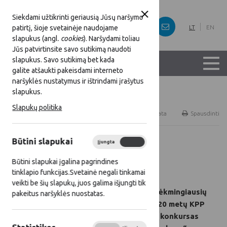
Siekdami užtikrinti geriausią Jūsų naršymo
patirtį, šioje svetainėje naudojame
LT
EN
slapukus (angl.
cookies
). Naršydami toliau
Jūs patvirtinsite savo sutikimą naudoti
slapukus. Savo sutikimą bet kada
galite atšaukti pakeisdami interneto
naršyklės nustatymus ir ištrindami įrašytus
slapukus.
Titulinis
Naujienos
Slapukų politika
RSS
Naujienų prenumerata
Spausdinti
Būtini slapukai
Įjungta
Išjungta
Visos naujienos
Būtini slapukai įgalina pagrindines
2019 11 15
tinklapio funkcijas.Svetainė negali tinkamai
veikti be šių slapukų, juos galima išjungti tik
Vyksta sėkmingiausių
pakeitus naršyklės nuostatas.
2014–2020 metų KPP
projektų konkursas