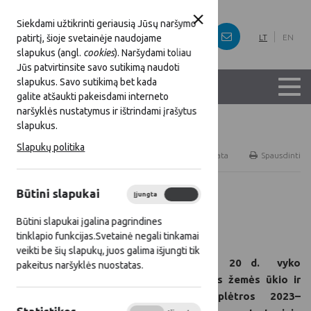
Siekdami užtikrinti geriausią Jūsų naršymo
patirtį, šioje svetainėje naudojame
LT
EN
slapukus (angl.
cookies
). Naršydami toliau
Jūs patvirtinsite savo sutikimą naudoti
slapukus. Savo sutikimą bet kada
galite atšaukti pakeisdami interneto
naršyklės nustatymus ir ištrindami įrašytus
slapukus.
Titulinis
Naujienos
Slapukų politika
RSS
Naujienų prenumerata
Spausdinti
Būtini slapukai
Įjungta
Išjungta
Visos naujienos
Būtini slapukai įgalina pagrindines
2025 02 24
tinklapio funkcijas.Svetainė negali tinkamai
veikti be šių slapukų, juos galima išjungti tik
Vasario 20 d. vyko
pakeitus naršyklės nuostatas.
Lietuvos žemės ūkio ir
kaimo plėtros 2023–