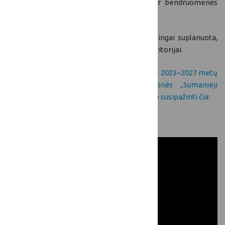
parinkimas, problemos identifikavimas ir bendruomenės
įtraukimas yra esminiai.
Sėkminga sumanių kaimų strategija - teisingai suplanuota,
įtrauki, kurianti didžiausią pridėtinę vertę teritorijai.
Su Lietuvos žemės ūkio ir kaimo plėtros 2023–2027 metų
strateginio plano intervencinės priemonės „Sumanieji
kaimai“ įgyvendinimo taisyklėmis kviečiame susipažinti čia:
Kviečiame peržiūrėti mokymų įrašą: