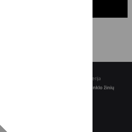
© Lietuvos Respublikos žemės ūkio ministerija
Užsiprenumeruokite Lietuvos kaimo tinklo žinių
naujienlaiškį: