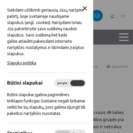
Siekdami užtikrinti geriausią Jūsų naršymo
patirtį, šioje svetainėje naudojame
LT
EN
slapukus (angl.
cookies
). Naršydami toliau
Jūs patvirtinsite savo sutikimą naudoti
slapukus. Savo sutikimą bet kada
galite atšaukti pakeisdami interneto
naršyklės nustatymus ir ištrindami įrašytus
slapukus.
Titulinis
Naujienos
Slapukų politika
RSS
Naujienų prenumerata
Spausdinti
Būtini slapukai
Įjungta
Išjungta
Visos naujienos
Būtini slapukai įgalina pagrindines
2016 03 10
tinklapio funkcijas.Svetainė negali tinkamai
veikti be šių slapukų, juos galima išjungti tik
Šiuo metu visos 49 šalies
pakeitus naršyklės nuostatas.
vietos veiklos grupės yra
parengusios ir netrukus