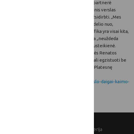
vadovė, VšĮ ,,Gerais norais pragaras grįstas" partnerė
Andželika Rusteikienė pastebėjo, kad socialinis verslas
gimsta ten, kur verslas nemato galimybės užsidirbti. „Mes
negalime nusikopijuoti socialinio verslo modelio nuo,
tarkime, D. Britanijos, nes mūsų šalies specifika yra visai kita,
todėl turime kurti savo. Šio verslo koncepcija „neuždeda
apynasrio", o duoda daug laisvės", - sakė A. Rusteikienė.
Lietuvos atsakingo verslo asociacijos atstovės Renatos
Gaudinskaitės nuomone, darnus verslas negali egzistuoti be
bendradarbiavimo su vietos bendruomene. Platesnę
informaciją rasite čia:
http://zum.lrv.lt/lt/naujienos/socialinio-verslo-daigai-kaimo-
bendruomenese
© Lietuvos Respublikos žemės ūkio ministerija