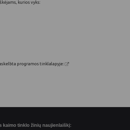
škėjams, kurios vyks:
paskelbta programos tinklalapyje:
kaimo tinklo žinių naujienlaiškį: