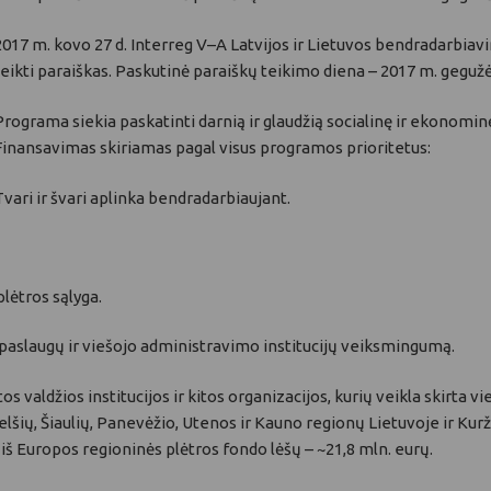
2017 m. kovo 27 d. Interreg V–A Latvijos ir Lietuvos bendradarbia
teikti paraiškas. Paskutinė paraiškų teikimo diena – 2017 m. gegužės 
Programa siekia paskatinti darnią ir glaudžią socialinę ir ekonominę
Finansavimas skiriamas pagal visus programos prioritetus:
Tvari ir švari aplinka bendradarbiaujant.
plėtros sąlyga.
aslaugų ir viešojo administravimo institucijų veiksmingumą.
etos valdžios institucijos ir kitos organizacijos, kurių veikla skirt
elšių, Šiaulių, Panevėžio, Utenos ir Kauno regionų Lietuvoje ir Kur
š Europos regioninės plėtros fondo lėšų – ~21,8 mln. eurų.