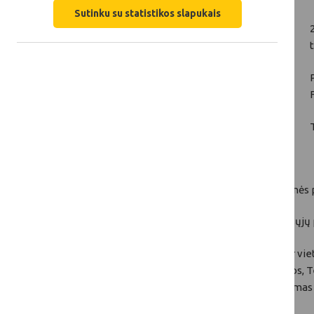
Sutinku su statistikos slapukais
Parama darbuotojų judumui ir užimtumui.
Socialinė įtrauktis kaip išankstinė teritorinės 
Geresnė gyvenimo kokybė stiprinant viešųjų p
Projektus gali vykdyti valstybės, regioninės ir vi
pat nevyriausybinės organizacijos iš Klaipėdos, T
Programoje šiuo metu yra galimas finansavimas i