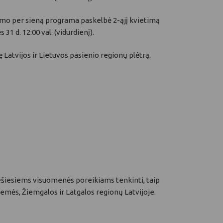
vimo per sieną programa paskelbė 2-ąjį kvietimą
31 d. 12:00 val. (vidurdienį).
 Latvijos ir Lietuvos pasienio regionų plėtrą.
a viešiesiems visuomenės poreikiams tenkinti, taip
žemės, Žiemgalos ir Latgalos regionų Latvijoje.