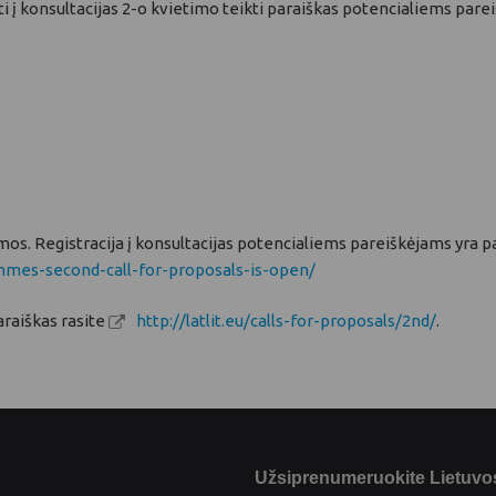
 į konsultacijas 2-o kvietimo teikti paraiškas potencialiems parei
mos. Registracija į konsultacijas potencialiems pareiškėjams yra 
rammes-second-call-for-proposals-is-open/
araiškas rasite
http://latlit.eu/calls-for-proposals/2nd/
.
Užsiprenumeruokite Lietuvos 