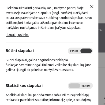
Siekdami užtikrinti geriausią Jūsų naršymo patirtį, šioje
svetainėje naudojame slapukus (angl.
cookies
). Naršydami
toliau Jūs patvirtinsite savo sutikimą naudoti slapukus. Savo
sutikimą bet kada galite atšaukti pakeisdami interneto
naršyklės nustatymus ir ištrindami įrašytus slapukus.
LKT VEIKLA
LKT NARYSTĖ
DOKUMENTAI
Slapukų politika
KONTAKTAI
D.U.K.
Būtini slapukai
Įjungta
Išjungta
Būtini slapukai įgalina pagrindines tinklapio
Titulinis
Naujienos
funkcijas.Svetainė negali tinkamai veikti be šių slapukų, juos
galima išjungti tik pakeitus naršyklės nuostatas.
Visos naujienos
Statistikos slapukai
2017 03 28
Įjungta
Išjungta
Analitiniai slapukai padeda mums tobulinti mūsų tinklalapį,
renkant ir pateikiant statistinę informaciją apie jo naudojimą.