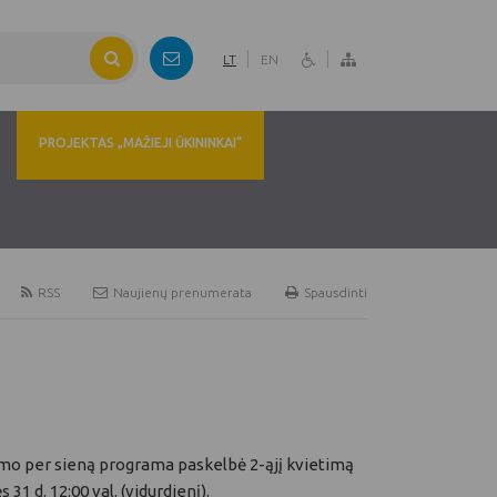
LT
EN
PROJEKTAS „MAŽIEJI ŪKININKAI“
RSS
Naujienų prenumerata
Spausdinti
vimo per sieną programa paskelbė 2-ąjį kvietimą
31 d. 12:00 val. (vidurdienį).