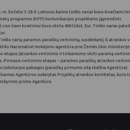
Š. m. birželio 3-28 d. Lietuvos kaimo tinklo nariai buvo kviečiami 
metų programos (KPP) komunikacijos projektams įgyvendinti.
Iš viso šiam kvietimui buvo skirta 400 tūkst. Eur. Tinklo nariai pat
Eur.
Tinklo narių paramos paraiškų vertinimą, susidedantį iš atrankos 
atliks Nacionalinė mokėjimo agentūra prie Žemės ūkio ministerijo
 etapus (atrankos vertinimo ir tinkamumo skirti paramą vertinimo
 Pirmasis vertinimo etapas – paramos paraiškų atrankos vertinimas
o laikotarpio pabaigos (paraiškų pirmumo eilę skelbia Agentūra).
lkiamas Agentūros sudarytas Projektų atrankos komitetas, kuris 
eskyrimo priims Agentūra.