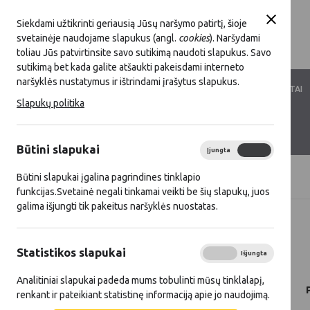
Siekdami užtikrinti geriausią Jūsų naršymo patirtį, šioje
svetainėje naudojame slapukus (angl.
cookies
). Naršydami
toliau Jūs patvirtinsite savo sutikimą naudoti slapukus. Savo
sutikimą bet kada galite atšaukti pakeisdami interneto
naršyklės nustatymus ir ištrindami įrašytus slapukus.
LKT VEIKLA
LKT NARYSTĖ
DOKUMENTAI
Slapukų politika
KONTAKTAI
D.U.K.
Būtini slapukai
Įjungta
Išjungta
Būtini slapukai įgalina pagrindines tinklapio
Titulinis
Naujienos
funkcijas.Svetainė negali tinkamai veikti be šių slapukų, juos
galima išjungti tik pakeitus naršyklės nuostatas.
Visos naujienos
Statistikos slapukai
2019 07 02
Įjungta
Išjungta
Analitiniai slapukai padeda mums tobulinti mūsų tinklalapį,
renkant ir pateikiant statistinę informaciją apie jo naudojimą.