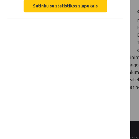
Sutinku su statistikos slapukais
Paramos paraiškų vertinimas pagal abu vertinimo
paramos paraiškų priėmimo laikotarpio pabaigos.
per 30 darbo dienų nuo paramos paraiškų rinkim
KPP komunikacijos projektų atrankai bus pasite
neskyrimo. Sprendimą dėl paramos skyrimo ar n
© Lietuvos Respublikos žemės ūkio ministerija