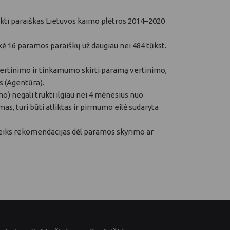
teikti paraiškas Lietuvos kaimo plėtros 2014–2020
eikė 16 paramos paraiškų už daugiau nei 484 tūkst.
vertinimo ir tinkamumo skirti paramą vertinimo,
s (Agentūra).
) negali trukti ilgiau nei 4 mėnesius nuo
, turi būti atliktas ir pirmumo eilė sudaryta
teiks rekomendacijas dėl paramos skyrimo ar