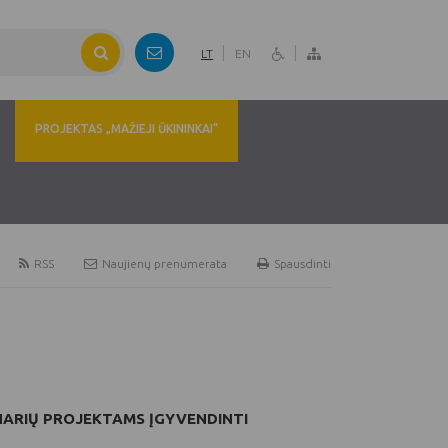
LT
EN
PROJEKTAS „MAŽIEJI ŪKININKAI“
RSS
Naujienų prenumerata
Spausdinti
 NARIŲ PROJEKTAMS ĮGYVENDINTI