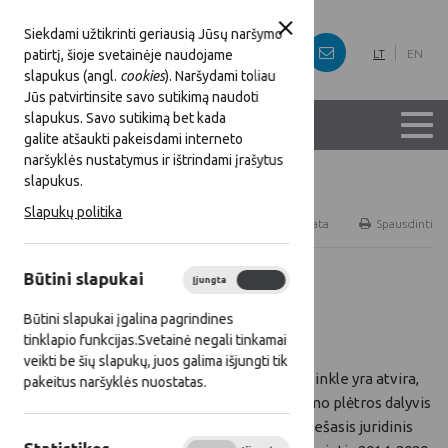
Siekdami užtikrinti geriausią Jūsų naršymo
patirtį, šioje svetainėje naudojame
LT
EN
slapukus (angl.
cookies
). Naršydami toliau
Jūs patvirtinsite savo sutikimą naudoti
slapukus. Savo sutikimą bet kada
galite atšaukti pakeisdami interneto
naršyklės nustatymus ir ištrindami įrašytus
slapukus.
Titulinis
Naujienos
Slapukų politika
RSS
Naujienų prenumerata
Spausdinti
Būtini slapukai
Įjungta
Išjungta
Visos naujienos
Būtini slapukai įgalina pagrindines
2016 07 28
tinklapio funkcijas.Svetainė negali tinkamai
veikti be šių slapukų, juos galima išjungti tik
Narystė Tinkle yra atvira,
pakeitus naršyklės nuostatas.
todėl kaimo plėtros dalyvis
ar kitas viešasis juridinis