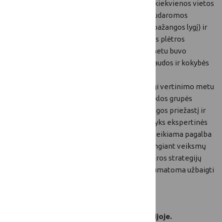
veiklos rezervą (veiklos rezervas – 20 proc. kiekvienos vietos
plėtros strategijos rezervuotų lėšų, kurias sudaromos
galimybės naudoti tik pasiekus pakankamą pažangos lygį) ir
vertinimo rezervas, kuris skirtas toms vietos plėtros
strategijoms, kurioms pirminio vertinimo metu buvo
sumažinta paramos suma, nesurinkus 100 naudos ir kokybės
balų. Likusių 14 vietos veiklos grupių laukia
ekspertinės konsultacijos ir derybos, kadangi vertinimo metu
nustatyta per maža pažanga. Šios vietos veiklos grupės
užpildė klausimynus, įvardijo per lėtos pažangos priežastį ir
kilusias problemas. 2020 m. liepos 28-30 d. vyks ekspertinės
konsultacijos ir vietos veiklos grupėms bus teikiama pagalba
tobulinant vietos plėtros strategijas, pasirengiant veiksmų
planą, skirtą rezultatams gerinti. Vietos plėtros strategijų
įgyvendinimo pažangos tarpinį vertinimą numatoma užbaigti
2020 m. rugsėjo mėn.
Kviečiame susipažinti su detalesne
informacija žemiau pateiktoje prezentacijoje.