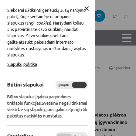
Siekdami užtikrinti geriausią Jūsų naršymo
patirtį, šioje svetainėje naudojame
LT
EN
slapukus (angl.
cookies
). Naršydami toliau
Jūs patvirtinsite savo sutikimą naudoti
slapukus. Savo sutikimą bet kada
galite atšaukti pakeisdami interneto
naršyklės nustatymus ir ištrindami įrašytus
slapukus.
Titulinis
Naujienos
Slapukų politika
RSS
Naujienų prenumerata
Spausdinti
Būtini slapukai
Įjungta
Išjungta
Visos naujienos
Būtini slapukai įgalina pagrindines
2020 07 07
tinklapio funkcijas.Svetainė negali tinkamai
veikti be šių slapukų, juos galima išjungti tik
LEADER vietos plėtros
pakeitus naršyklės nuostatas.
strategijų įgyvendinimo
tarpinio vertinimo