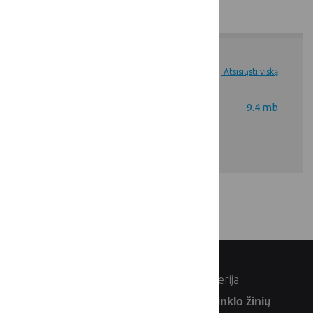
Dokumentai
Atsisiųsti viską
VVG tarpinis
9.4 mb
vertinimas_2020-06-09.pptx
© Lietuvos Respublikos žemės ūkio ministerija
Užsiprenumeruokite Lietuvos kaimo tinklo žinių