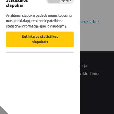
Statistikos
Įjungta
Išjungta
slapukai
Analitiniai slapukai padeda mums tobulinti
mūsų tinklalapį, renkant ir pateikiant
http://zum.lrv.lt/lt/naujienos/kelias-pelningo-ukio-link
statistinę informaciją apie jo naudojimą.
Sutinku su statistikos
slapukais
© Lietuvos Respublikos žemės ūkio ministerija
Užsiprenumeruokite Lietuvos kaimo tinklo žinių
naujienlaiškį: