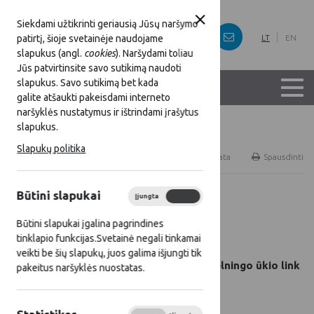
Siekdami užtikrinti geriausią Jūsų naršymo
patirtį, šioje svetainėje naudojame
LT
EN
slapukus (angl.
cookies
). Naršydami toliau
Jūs patvirtinsite savo sutikimą naudoti
slapukus. Savo sutikimą bet kada
galite atšaukti pakeisdami interneto
naršyklės nustatymus ir ištrindami įrašytus
slapukus.
Titulinis
Naujienos
Slapukų politika
RSS
Naujienų prenumerata
Spausdinti
Būtini slapukai
Įjungta
Išjungta
Visos naujienos
Būtini slapukai įgalina pagrindines
2017 09 29
tinklapio funkcijas.Svetainė negali tinkamai
veikti be šių slapukų, juos galima išjungti tik
Kelias pelningo ūkio link
pakeitus naršyklės nuostatas.