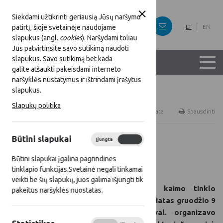
Siekdami užtikrinti geriausią Jūsų naršymo
patirtį, šioje svetainėje naudojame
LT
EN
slapukus (angl.
cookies
). Naršydami toliau
Jūs patvirtinsite savo sutikimą naudoti
slapukus. Savo sutikimą bet kada
galite atšaukti pakeisdami interneto
naršyklės nustatymus ir ištrindami įrašytus
slapukus.
Titulinis
Naujienos
Slapukų politika
RSS
Naujienų prenumerata
Spausdinti
Būtini slapukai
Įjungta
Išjungta
Visos naujienos
Būtini slapukai įgalina pagrindines
2024 12 09
tinklapio funkcijas.Svetainė negali tinkamai
veikti be šių slapukų, juos galima išjungti tik
Lietuvos kaimo tinklo
pakeitus naršyklės nuostatas.
sekretoriatas gruodžio 9
d. 14 val. organizavo