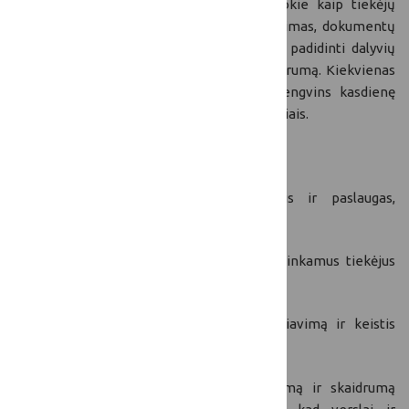
Svetainėje siūlomi įvairūs sprendimai, tokie kaip tiekėjų
registracija, pirkimo procesų automatizavimas, dokumentų
šablonai bei mokymų platforma, siekiant padidinti dalyvių
kompetenciją, kontaktų žinomumą ir skaidrumą. Kiekvienas
vartotojas ras reikiamą įrankį, kuris palengvins kasdienę
veiklą ir padės kurti stipresnį ryšį su partneriais.
Svetainė taip pat siūlo galimybę:
Tiekėjams
pristatyti savo produktus ir paslaugas,
dalyvauti viešuosiuose pirkimuose.
Pirkėjams
paprastai ir greitai surasti tinkamus tiekėjus
pagal savo poreikius.
Bendruomenei
– stiprinti bendradarbiavimą ir keistis
gerosiomis praktikomis.
Šio projekto tikslas – skatinti efektyvumą ir skaidrumą