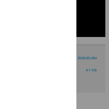
Dokumentai
Atsisiųsti viską
Maisto grandinė -
6.1 mb
Pristatymas.pptx.pdf