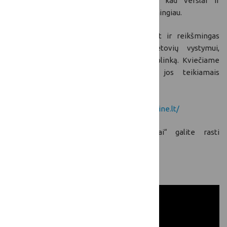
maisto tiekimo grandinėje, užtikrinant, kad verslai ir
bendruomenės galėtų veikti darniau ir sėkmingiau.
Šis projektas yra ne tik inovatyvus, bet ir reikšmingas
žingsnis į priekį Lietuvos kaimo vietovių vystymui,
padedantis stiprinti vietinę ekonominę aplinką. Kviečiame
apsilankyti svetainėje ir pasinaudoti jos teikiamais
privalumais!
Nuoroda į svetainę:
https://maistograndine.lt/
Žemiau esančioje skiltyje „Dokumentai“ galite rasti
susitikimo metu pristatytą pranešimą.
Kviečiame peržiūrėti renginio įrašą: