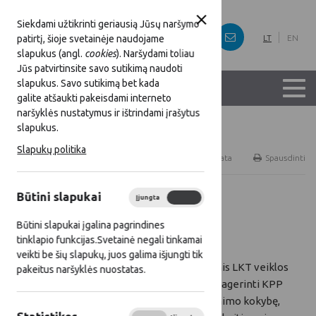
Siekdami užtikrinti geriausią Jūsų naršymo
patirtį, šioje svetainėje naudojame
LT
EN
slapukus (angl.
cookies
). Naršydami toliau
Jūs patvirtinsite savo sutikimą naudoti
slapukus. Savo sutikimą bet kada
galite atšaukti pakeisdami interneto
naršyklės nustatymus ir ištrindami įrašytus
slapukus.
Titulinis
Naujienos
Slapukų politika
RSS
Naujienų prenumerata
Spausdinti
Būtini slapukai
Įjungta
Išjungta
Visos naujienos
Būtini slapukai įgalina pagrindines
2016 07 28
tinklapio funkcijas.Svetainė negali tinkamai
veikti be šių slapukų, juos galima išjungti tik
Pagrindinis LKT veiklos
pakeitus naršyklės nuostatas.
tikslas - pagerinti KPP
įgyvendinimo kokybę,