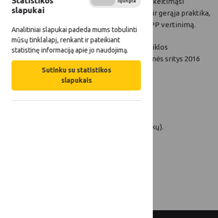
Statistikos
užtikrinti keitimąsi
Įjungta
Išjungta
slapukai
patirtimi ir gerąja praktika,
gerinti KPP vertinimą.
Analitiniai slapukai padeda mums tobulinti
mūsų tinklalapį, renkant ir pateikiant
Tinklo veiklos
statistinę informaciją apie jo naudojimą.
prioritetinės sritys 2016
m.:
Sutinku su statistikos
slapukais
Verslumas;
Leader;
Kooperacija (tarp įvairių sektorių/ūkininkų).
Tinklo veiksmu plano projektas
2016 m. veikmų plano prezentacija