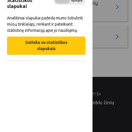
Statistikos
Įjungta
Išjungta
Gerųjų projektų pavyzdžių duomenų
slapukai
bazė
Analitiniai slapukai padeda mums tobulinti
mūsų tinklalapį, renkant ir pateikiant
statistinę informaciją apie jo naudojimą.
Krašto auksas
Sutinku su statistikos
slapukais
© Lietuvos Respublikos žemės ūkio ministerija
Užsiprenumeruokite Lietuvos kaimo tinklo žinių
naujienlaiškį: