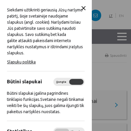
Siekdami užtikrinti geriausią Jūsų naršymo
patirtį, šioje svetainėje naudojame
LT
EN
slapukus (angl.
cookies
). Naršydami toliau
Jūs patvirtinsite savo sutikimą naudoti
slapukus. Savo sutikimą bet kada
galite atšaukti pakeisdami interneto
naršyklės nustatymus ir ištrindami įrašytus
slapukus.
Titulinis
Gerieji KPP ir SP projektai
Spausdinti
Slapukų politika
Gerieji KPP ir SP projektai
Būtini slapukai
Įjungta
Išjungta
Būtini slapukai įgalina pagrindines
tinklapio funkcijas.Svetainė negali tinkamai
Ateities kaimo kūrėjų apdovanojimai
veikti be šių slapukų, juos galima išjungti tik
(AKKA)
pakeitus naršyklės nuostatas.