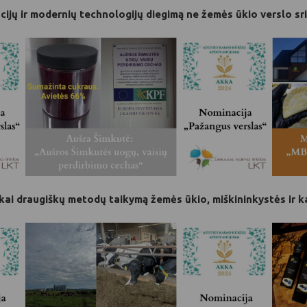
ijų ir modernių technologijų diegimą ne žemės ūkio verslo sri
ai draugiškų metodų taikymą žemės ūkio, miškininkystės ir ka