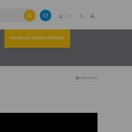
LT
EN
PROJEKTAS „MAŽIEJI ŪKININKAI“
Spausdinti