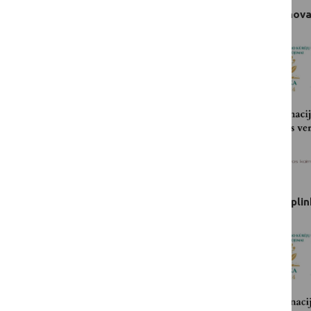
„Pažangus verslas“
– apdovanojimas už inovac
„Drauge su gamta“ – apdovanojimas už aplink