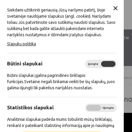
Siekdami užtikrinti geriausią Jūsų naršymo patirtį, šioje
svetainėje naudojame slapukus (angl.
cookies
). Naršydami
toliau Jūs patvirtinsite savo sutikimą naudoti slapukus. Savo
sutikimą bet kada galite atšaukti pakeisdami interneto
naršyklės nustatymus ir ištrindami įrašytus slapukus.
LKT VEIKLA
LKT NARYSTĖ
DOKUMENTAI
Slapukų politika
KONTAKTAI
D.U.K.
Būtini slapukai
Įjungta
Išjungta
Būtini slapukai įgalina pagrindines tinklapio
Titulinis
Gerieji KPP ir SP projektai
Ateities kaimo
funkcijas.Svetainė negali tinkamai veikti be šių slapukų, juos
galima išjungti tik pakeitus naršyklės nuostatas.
Ateities kaimo kūrėjų apdovan
Statistikos slapukai
Įjungta
Išjungta
Analitiniai slapukai padeda mums tobulinti mūsų tinklalapį,
renkant ir pateikiant statistinę informaciją apie jo naudojimą.