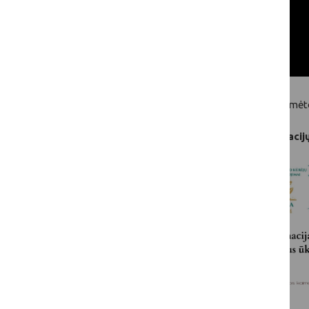
Kviečiame susipažinti su visais kategorijų laimėto
„Pažangus ūkis“
–
apdovanojimas už inovacijų 