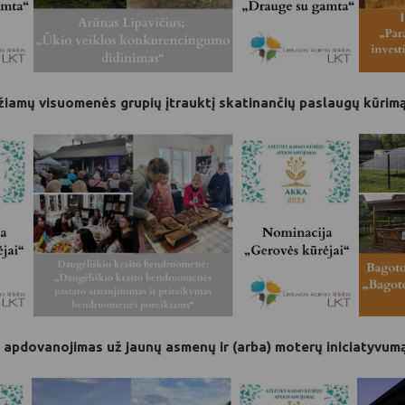
iamų visuomenės grupių įtrauktį skatinančių paslaugų kūrimą 
– apdovanojimas už jaunų asmenų ir (arba) moterų iniciatyvumą