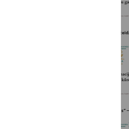
„Gerovės kūrėjai“ – apdovanojimas už pažeidž
„Jaunų asmenų ir (arba) moterų iniciatyvos“ 