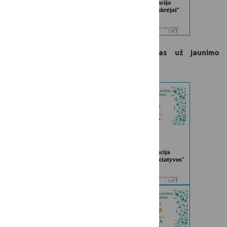
„Jaunimo iniciatyvos“ – apdovanojimas už jaunimo
iniciatyvumą ir jo aktyvumo skatinimą.