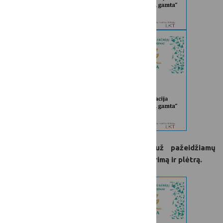
„Gerovės kūrėjai“ – apdovanojimas už pažeidžiamų
grupių* įtrauktį skatinančių paslaugų kūrimą ir plėtrą.