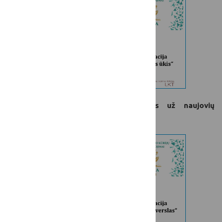
„Pažangus verslas“ – apdovanojimas už naujovių
diegimą ne žemės ūkio verslo srityje.