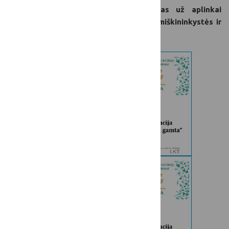
„Drauge su gamta“ – apdovanojimas už aplinkai
draugiškų metodų taikymą žemės ūkio, miškininkystės ir
kaimo plėtros srityse.