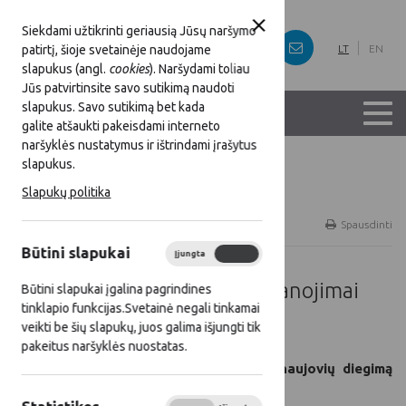
Siekdami užtikrinti geriausią Jūsų naršymo
patirtį, šioje svetainėje naudojame
LT
EN
slapukus (angl.
cookies
). Naršydami toliau
Jūs patvirtinsite savo sutikimą naudoti
slapukus. Savo sutikimą bet kada
galite atšaukti pakeisdami interneto
naršyklės nustatymus ir ištrindami įrašytus
slapukus.
Titulinis
Gerieji KPP ir SP projektai
Slapukų politika
Ateities kaimo kūrėjų apdovanojimai (AKKA)
Spausdinti
Būtini slapukai
Įjungta
Išjungta
Ateities kaimo kūrėjų apdovanojimai
Būtini slapukai įgalina pagrindines
tinklapio funkcijas.Svetainė negali tinkamai
(AKKA) 2023 m.
veikti be šių slapukų, juos galima išjungti tik
pakeitus naršyklės nuostatas.
„Pažangus ūkis“ – apdovanojimas už naujovių diegimą
žemės ūkio srityje.