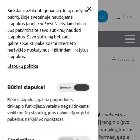
Siekdami užtikrinti geriausią Jūsų naršymo
patirtį, šioje svetainėje naudojame
LT
EN
slapukus (angl.
cookies
). Naršydami toliau
Jūs patvirtinsite savo sutikimą naudoti
slapukus. Savo sutikimą bet kada
galite atšaukti pakeisdami interneto
naršyklės nustatymus ir ištrindami įrašytus
slapukus.
Titulinis
Dokumentai
Spausdinti
Slapukų politika
Slapukų politika
Būtini slapukai
Įjungta
Išjungta
Būtini slapukai įgalina pagrindines
Kas yra slapukai ir kaip jie veikia?
tinklapio funkcijas.Svetainė negali tinkamai
veikti be šių slapukų, juos galima išjungti tik
Svetainėje naudojami slapukai. Slapukai (angl.
cookies
) yra
pakeitus naršyklės nuostatas.
tekstiniai failai, kurie Jūsų sutikimu įrašomi į įrenginio (pvz.
kompiuterio, mobiliojo telefono, planšetės) naršyklę, kai Jūs
naršote interneto svetainėje ir renkantys informaciją apie