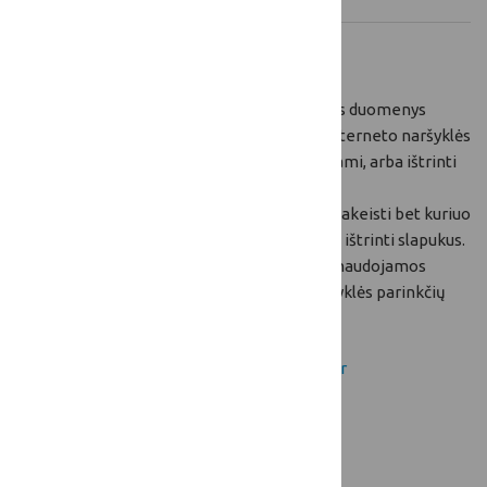
Kaip pašalinti slapukus iš savo įrenginio?
Norėdami, kad slapukų pagalba Jūsų asmens duomenys
nebūtų tvarkomi, Jūs galite pakeisti savo interneto naršyklės
nustatymus taip, kad slapukai nebūtų priimami, arba ištrinti
įrašytus slapukus.
Savo naršyklėje slapukų nustatymus galite pakeisti bet kuriuo
metu. Visose naršyklėse numatyta galimybė ištrinti slapukus.
Detalesnės instrukcijos priklauso nuo Jūsų naudojamos
naršyklės, juos galite rasti naudojamos naršyklės parinkčių
meniu:
Slapukų nustatymai Internet Explorer
Slapukų nustatymai Firefox
Slapukų nustatymai Chrome