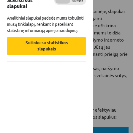
Statistikos
Įjungta
Išjungta
Jūsų naršymą.
slapukai
Jums pirmą kartą apsilankius interneto svetainėje, slapukai
Analitiniai slapukai padeda mums tobulinti
perkeliami į Jūsų kompiuterį ir vėliau naudojami
mūsų tinklalapį, renkant ir pateikiant
kompiuteriui atskirti nuo kitų kompiuterių, jie užtikrina
statistinę informaciją apie jo naudojimą.
patogesnį interneto svetainės naudojimą, o mums leidžia
tobulinti interneto svetainę. Tai įprasta naršymo interneto
Sutinku su statistikos
svetainėse praktika, palengvinanti naršymą Jūsų jau
slapukais
lankytoje interneto svetainėje ir supaprastinanti prieigą prie
skelbiamos informacijos.
Slapukų pagalba yra tvarkomas Jūsų IP adresas, naršymo
informacija, tokia kaip aplankytos interneto svetainės sritys,
tinklapyje praleistas laikas ir pan.
Kokius slapukus mes naudojame?
Siekiant užtikrinti galimybę Jums patogiau ir efektyviau
naudotis interneto svetaine, naudojame šiuos slapukus: