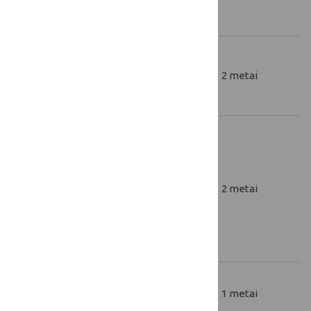
funkcionalumo.
Informacijai apie
_ga
interneto svetainės
2 metai
lankomumą rinkti.
Slapukas siekiant
atskirti unikalų
svetainės lankytoją.
_utma
Jis atnaujinamas
2 metai
kaskart apsilankant
naujame svetainės
puslapyje.
gpdr-
Pirmo apsilankymo
1 metai
checked
tikrinimas.