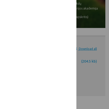
[[projects: district]]:
Lietuvos sveikatos mokslų
universitetas Veterinarijos akademija
[[projects: region]]:
Kauno m. sav. (Kauno apskritis)
Attachments
Download all
Mokymai – investicija į tvarų
(204.5 kb)
Lietuvos kaimą, biologinę
įvairovę ir pažangų žemės
ūkį_2026-01-23.pdf