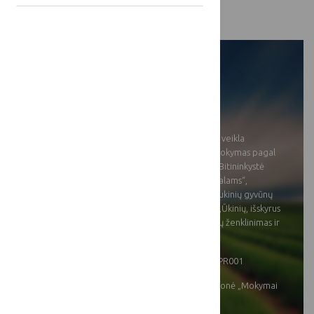
registravimas“
[[projects:
support_amount]]:
[[projects:
duration]]:
[[title]]:
Ūkininkų ir žemės ūkio veikla
užsiimančių asmenų mokymas pagal
mokymo programas „Bitininkystė
bitininkams profesionalams“,
„Nelaisvėje laikomų laukinių gyvūnų
auginimo pagrindai“, „Ūkinių, išskyrus
arklinių šeimos, gyvūnų ženklinimas ir
registravimas“
[[projects: nr]]
24PM-KK-24-1-07149-PR001
[[projects:
SP intervencinė priemonė „Mokymai
direction]]:
ir įgūdžių įgijimas“