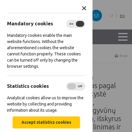
LT
EN
Mandatory cookies
On
Off
Mandatory cookies enable the main
website functions. Without the
aforementioned cookies the website
cannot function properly. These cookies
Home
Projects
Print
can be turned off only by changing the
browser settings.
Ūkininkų ir žemės ūkio veikla
užsiimančių asmenų mokymas pagal
Statistics cookies
On
Off
mokymo programas „Bitininkystė
Analytical cookies allow us to improve the
bitininkams profesionalams“,
website by collecting and providing
„Nelaisvėje laikomų laukinių gyvūnų
information about its usage.
auginimo pagrindai“, „Ūkinių, išskyrus
Accept statistics cookies
arklinių šeimos, gyvūnų ženklinimas ir