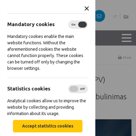
LT
EN
Mandatory cookies
On
Off
Mandatory cookies enable the main
website functions. Without the
aforementioned cookies the website
cannot function properly. These cookies
Home
Projects
Print
can be turned off only by changing the
browser settings.
Aukštos pridėtinės vertės (APV)
produktų iš uogų gamybos ir
Statistics cookies
On
Off
komercializavimo vadybos tobulinimas
Analytical cookies allow us to improve the
Lietuvos uogų ūkiuose
website by collecting and providing
information about its usage.
Accept statistics cookies
[[projects:
support_amount]]: