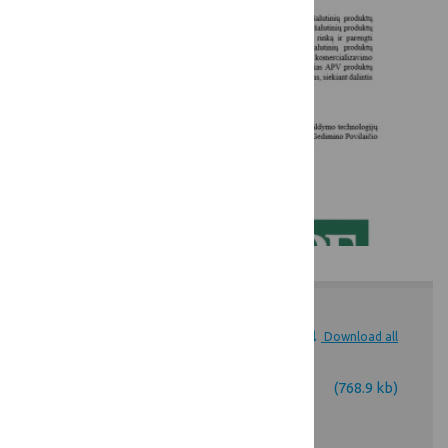
Attachments
Download all
tarpinė
(768.9 kb)
ataskaita_VDU_2021_2022-
1.pdf