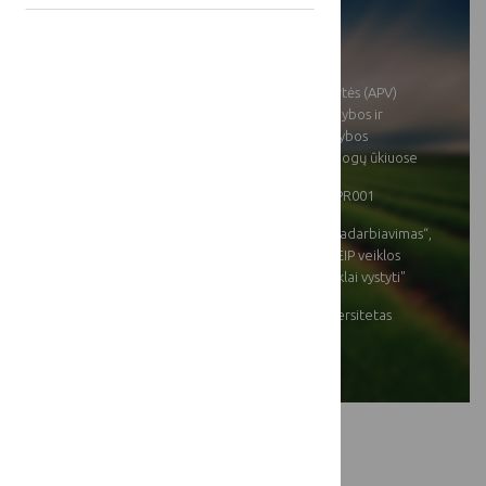
[[projects:
duration]]:
[[title]]:
Aukštos pridėtinės vertės (APV)
produktų iš uogų gamybos ir
komercializavimo vadybos
tobulinimas Lietuvos uogų ūkiuose
[[projects: nr]]
35BV-KK-20-1-11457-PR001
[[projects:
KPP priemonė „Bendradarbiavimas“,
direction]]:
veiklos sritis „Parama EIP veiklos
grupėms kurti ir jų veiklai vystyti"
[[projects: district]]:
Vytauto Didžiojo universitetas
[[projects: region]]:
Kauno apskr.
[[gallery]]