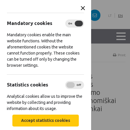
LT
EN
Mandatory cookies
On
Off
Mandatory cookies enable the main
website functions. Without the
aforementioned cookies the website
cannot function properly. These cookies
Home
Projects
Print
can be turned off only by changing the
browser settings.
Miško savininkų kooperacijos
skatinimas, rengiant bendrus
Statistics cookies
On
Off
modernizuotus miškų tvarkymo
Analytical cookies allow us to improve the
projektus, laiduojančius ekonomiškai
website by collecting and providing
efektyvesnį ir draugišką aplinkai
information about its usage.
ūkininkavimą miškuose
Accept statistics cookies