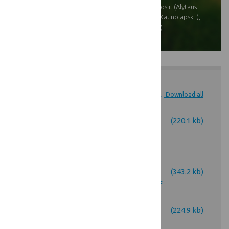
(Vilniaus apskr.), Varėnos r. (Alytaus
apskr.), Kaišiadorių r. (Kauno apskr.),
Prienų r. (Kauno apskr.)
Attachments
Download all
1_Miškų vaidmuo
(220.1 kb)
stabilizuojant klimato
kaitą_2026-03-13.pdf
2_Privačių miškų našumo
(343.2 kb)
monitoringas_2026-03-13.pdf
3_Privačių miškų medynų
(224.9 kb)
tūrio prieaugio naudojimo