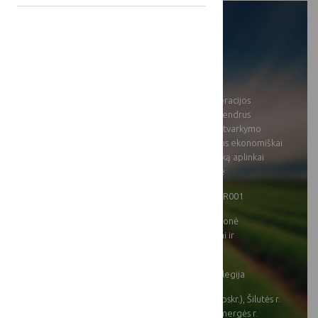
[[projects:
support_amount]]:
[[projects:
duration]]:
[[title]]:
Miško savininkų kooperacijos
skatinimas, rengiant bendrus
modernizuotus miškų tvarkymo
projektus, laiduojančius ekonomiškai
efektyvesnį ir draugišką aplinkai
ūkininkavimą miškuose
[[projects: nr]]
23PA-KK-23-1-05568-PR001
[[projects:
SP intervencinė priemonė
direction]]:
„Parodomieji projektai ir
informavimo veikla“
[[projects: district]]:
Lietuvos inžinerijos kolegija
[[projects: region]]:
Radviliškio r. (Šiaulių apskr.), Šilutės r.
(Klaipėdos apskr.), Ukmergės r.