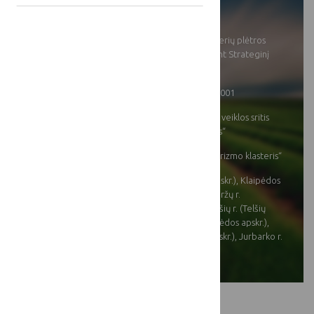
[[projects:
duration]]:
[[title]]:
Lietuvos turizmo klasterių plėtros
galimybės įgyvendinant Strateginį
planą
[[projects: nr]]
LKT-PK-24-1-03234-PR001
[[projects:
SP techninės paramos veiklos sritis
direction]]:
„Lietuvos kaimo tinklas“
[[projects: district]]:
Asociacija „Pamario turizmo klasteris“
[[projects: region]]:
Vilniaus m. (Vilniaus apskr.), Klaipėdos
r. (Klaipėdos apskr.), Biržų r.
(Panevėžio apskr.), Telšių r. (Telšių
apskr.), Šilutės r. (Klaipėdos apskr.),
Anykščių r. (Utenos apskr.), Jurbarko r.
(Tauragės apskr.)