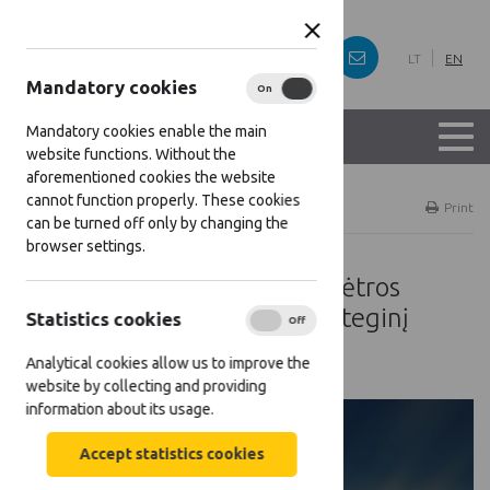
LT
EN
Mandatory cookies
On
Off
Mandatory cookies enable the main
website functions. Without the
aforementioned cookies the website
cannot function properly. These cookies
Home
Projects
Print
can be turned off only by changing the
browser settings.
Lietuvos turizmo klasterių plėtros
galimybės įgyvendinant Strateginį
Statistics cookies
On
Off
planą
Analytical cookies allow us to improve the
website by collecting and providing
information about its usage.
[[projects:
Accept statistics cookies
support_amount]]: