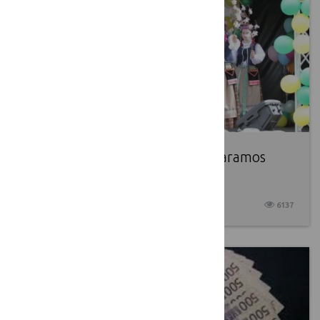
Leader projektams – didesnis paramos
intensyvumas
2017 08 31
6137