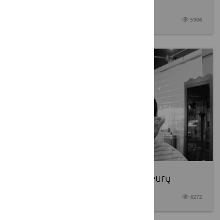
valdymo priemonių
2017 09 05
5906
Ūkio ir verslo plėtrai – 19 mln. eurų
2017 09 04
6272