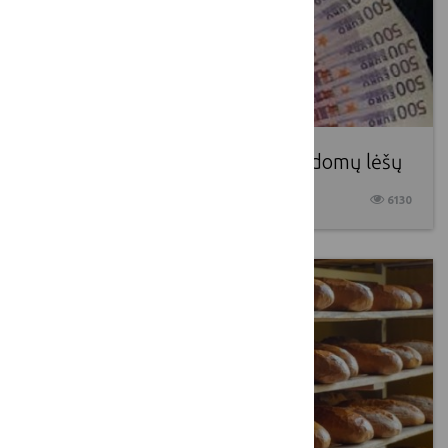
Kodėl kaimo plėtrai skirta papildomų lėšų
2017 08 31
6130