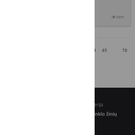
kartas
2017 08 18
5975
1
...
59
60
61
62
63
64
65
...
70
rodyti:
© Lietuvos Respublikos žemės ūkio ministerija
Užsiprenumeruokite Lietuvos kaimo tinklo žinių
naujienlaiškį: