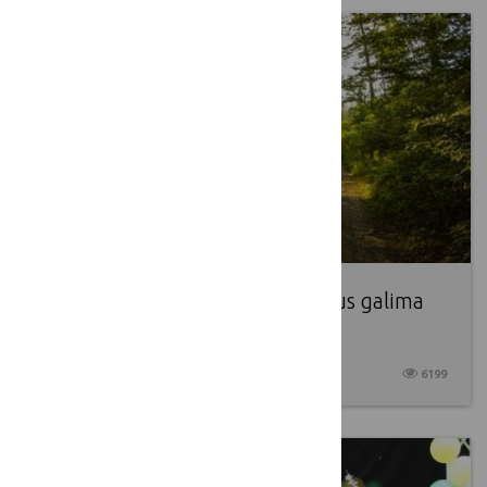
Paramą jaunuolynų ugdymui bus galima
gauti du kartus
2017 09 01
6199