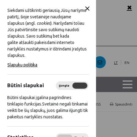
✖
A
A
A
Šriftas:
Siekdami užtikrinti geriausią Jūsų naršymo
patirtį, šioje svetainėje naudojame
baltas
Juoda
Fonas:
slapukus (angl.
cookies
). Naršydami toliau
Jūs patvirtinsite savo sutikimą naudoti
slapukus. Savo sutikimą bet kada
Rodyti
Slėpti
Iliustracijos:
galite atšaukti pakeisdami interneto
naršyklės nustatymus ir ištrindami įrašytus
slapukus.
LT
EN
Slapukų politika
Būtini slapukai
Įjungta
Išjungta
Būtini slapukai įgalina pagrindines
tinklapio funkcijas.Svetainė negali tinkamai
Titulinis
Naujienos
RSS
Spausdinti
veikti be šių slapukų, juos galima išjungti tik
pakeitus naršyklės nuostatas.
Visos naujienos