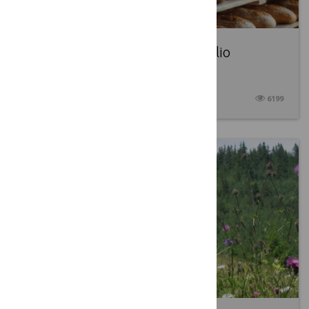
Parama verslo plėtrai – nuo spalio
mėnesio
2017 08 23
6199