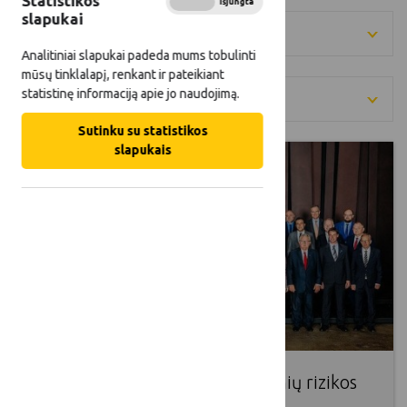
Statistikos
Įjungta
Išjungta
slapukai
Metai
Analitiniai slapukai padeda mums tobulinti
mūsų tinklalapį, renkant ir pateikiant
statistinę informaciją apie jo naudojimą.
Kategorija
Sutinku su statistikos
slapukais
Ūkininkams reikia veiksmingesnių rizikos