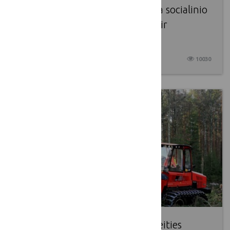
LKT laikinoji darbo grupė, skirta socialinio
poveikio matavimo skaičiuoklei ir
metodikai
2017 08 23
10030
Rūpestis mišku – investicija į ateities