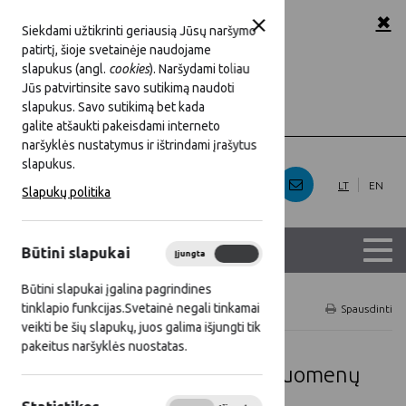
✖
A
A
A
Šriftas:
Siekdami užtikrinti geriausią Jūsų naršymo
patirtį, šioje svetainėje naudojame
baltas
Juoda
Fonas:
slapukus (angl.
cookies
). Naršydami toliau
Jūs patvirtinsite savo sutikimą naudoti
slapukus. Savo sutikimą bet kada
Rodyti
Slėpti
Iliustracijos:
galite atšaukti pakeisdami interneto
naršyklės nustatymus ir ištrindami įrašytus
slapukus.
LT
EN
Slapukų politika
Būtini slapukai
Įjungta
Išjungta
Būtini slapukai įgalina pagrindines
tinklapio funkcijas.Svetainė negali tinkamai
Titulinis
Gerieji KPP ir SP projektai
Spausdinti
veikti be šių slapukų, juos galima išjungti tik
pakeitus naršyklės nuostatas.
Gerųjų projektų pavyzdžių duomenų
bazė