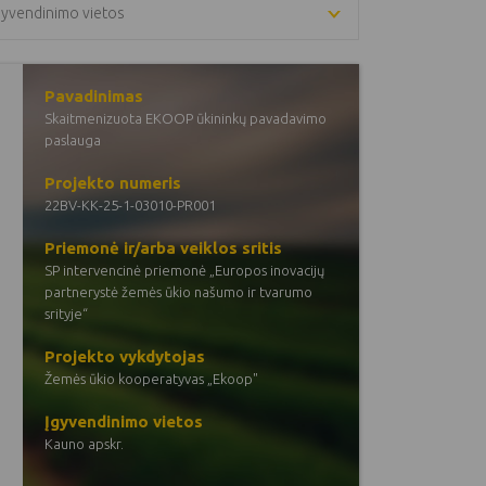
gyvendinimo vietos
Pavadinimas
Skaitmenizuota EKOOP ūkininkų pavadavimo
paslauga
Projekto numeris
22BV-KK-25-1-03010-PR001
Priemonė ir/arba veiklos sritis
SP intervencinė priemonė „Europos inovacijų
partnerystė žemės ūkio našumo ir tvarumo
srityje“
Projekto vykdytojas
Žemės ūkio kooperatyvas „Ekoop"
Įgyvendinimo vietos
Kauno apskr.