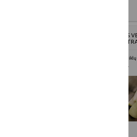
Plačiau
ŽEMĖS ŪKIO MAISTO PRIDĖTINĖS 
GAMINANT OBUOLIŲ IŠSPAUDŲ TR
Projekto tikslas
– didinti žemės ūkio veikl
verslumą, orientuotis į galutinį vartotoją.
Plačiau