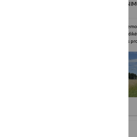
KENKĖJŲ V. DESTRUCTOR MAŽINIMU
KOKYBĖS GERINIMUI
Projekto tikslas
– inovacijų diegimas demon
skirtingų (čiobrelių (Thymus spp.) ir gvazdik
kenkėjų V. destructor mažinimui, medaus pro
Plačiau