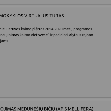
MOKYKLOS VIRTUALUS TURAS
 apie Lietuvos kaimo plėtros 2014-2020 metų programos
naujinimas kaimo vietovėse“ ir padidinti Alytaus rajono
ojams.
JIMAS MEDUNEŠIŲ BIČIŲ (APIS MELLIFERA)