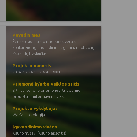
Pavadinimas
Žemės ūkio maisto pridėtinės vertės ir
konkurencingumo didinimas gaminant obuolių
išspaudų traškučius
Projekto numeris
23PA-KK-24-1-07974-PR001
Priemonė ir/arba veiklos sritis
SP intervencinė priemonė „Parodomieji
projektai ir informavimo veikla“
Projekto vykdytojas
VšĮ Kauno kolegija
Įgyvendinimo vietos
Kauno m. sav. (Kauno apskritis)