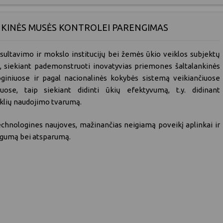
NKINĖS MUSĖS KONTROLEI PARENGIMAS
nsultavimo ir mokslo institucijų bei žemės ūkio veiklos subjektų
us, siekiant pademonstruoti inovatyvias priemones šaltalankinės
giniuose ir pagal nacionalinės kokybės sistemą veikiančiuose
ose, taip siekiant didinti ūkių efektyvumą, t.y. didinant
eklių naudojimo tvarumą.
technologines naujoves, mažinančias neigiamą poveikį aplinkai ir
ngumą bei atsparumą.