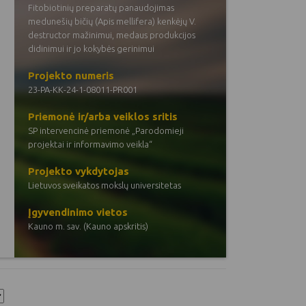
Fitobiotinių preparatų panaudojimas
medunešių bičių (Apis mellifera) kenkėjų V.
destructor mažinimui, medaus produkcijos
didinimui ir jo kokybės gerinimui
Projekto numeris
23-PA-KK-24-1-08011-PR001
Priemonė ir/arba veiklos sritis
SP intervencinė priemonė „Parodomieji
projektai ir informavimo veikla“
Projekto vykdytojas
Lietuvos sveikatos mokslų universitetas
Įgyvendinimo vietos
Kauno m. sav. (Kauno apskritis)