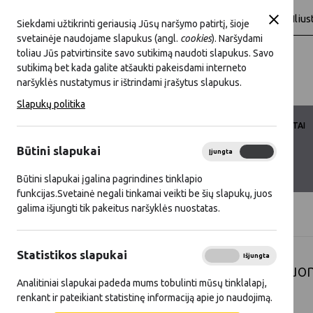
A
A
A
baltas
Juoda
Šriftas:
Fonas:
Ilius
Siekdami užtikrinti geriausią Jūsų naršymo patirtį, šioje
svetainėje naudojame slapukus (angl.
cookies
). Naršydami
toliau Jūs patvirtinsite savo sutikimą naudoti slapukus. Savo
sutikimą bet kada galite atšaukti pakeisdami interneto
naršyklės nustatymus ir ištrindami įrašytus slapukus.
Slapukų politika
LKT VEIKLA
LKT NARYSTĖ
DOKUMENTAI
Būtini slapukai
Įjungta
Išjungta
KONTAKTAI
D.U.K.
Būtini slapukai įgalina pagrindines tinklapio
funkcijas.Svetainė negali tinkamai veikti be šių slapukų, juos
galima išjungti tik pakeitus naršyklės nuostatas.
Titulinis
Gerieji KPP ir SP projektai
Statistikos slapukai
Įjungta
Išjungta
Gerųjų projektų pavyzdžių du
Analitiniai slapukai padeda mums tobulinti mūsų tinklalapį,
renkant ir pateikiant statistinę informaciją apie jo naudojimą.