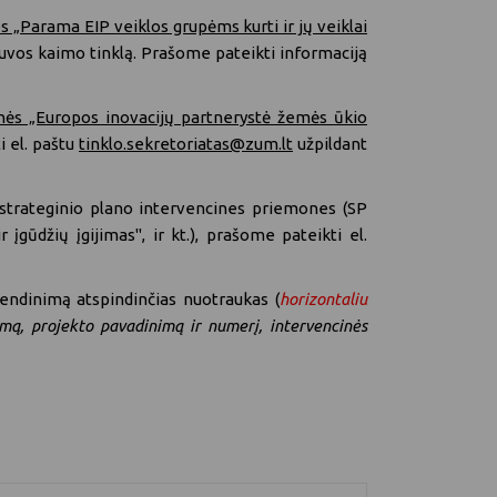
„Parama EIP veiklos grupėms kurti ir jų veiklai
etuvos kaimo tinklą. Prašome pateikti informaciją
nės „Europos inovacijų partnerystė žemės ūkio
i el. paštu
tinklo.sekretoriatas@zum.lt
užpildant
 strateginio plano intervencines priemones (SP
ūdžių įgijimas", ir kt.), prašome pateikti el.
vendinimą atspindinčias nuotraukas (
horizontaliu
imą, projekto pavadinimą ir numerį, intervencinės