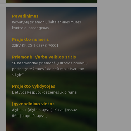
Pavadinimas
Inovatyvių priemonių šaltalankinės musės
kontrolei parengimas
Projekto numeris
22BV-KK-25-1-02978-PR001
Priemonė ir/arba veiklos sritis
SP intervencinė priemonė „Europos inovacijų
partnerystė žemės ūkio našumo ir tvarumo
srityje“
Projekto vykdytojas
Lietuvos Respublikos žemės ūkio rūmai
Įgyvendinimo vietos
Alytaus r. (Alytaus apskr.), Kalvarijos sav.
(Marijampolės apskr.)