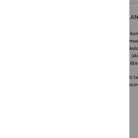
INOVATYVIŲ PRIEMONIŲ ŠALTALA
Projekto pagrindinis tikslas
: sujungus ko
žinias, galimybes ir patirtį atlikti bandym
musės (Rhagoletis batava) kontrolei ekolo
šaltalankių (Hippophae rhamnoides) ūkiu
produktyvumą ir produkcijos kokybę, bei išt
Specialusis tikslas
: skatinti ūkius diegti 
didinančias ūkių produktyvumą, konkurenci