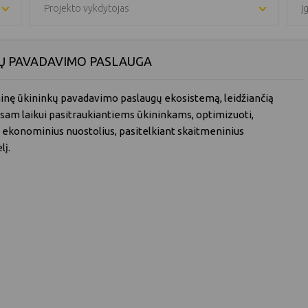
Projekto vykdytojas
Į
Ų PAVADAVIMO PASLAUGA
eninę ūkininkų pavadavimo paslaugų ekosistemą, leidžiančią
 visam laikui pasitraukiantiems ūkininkams, optimizuoti,
ti ekonominius nuostolius, pasitelkiant skaitmeninius
lį.