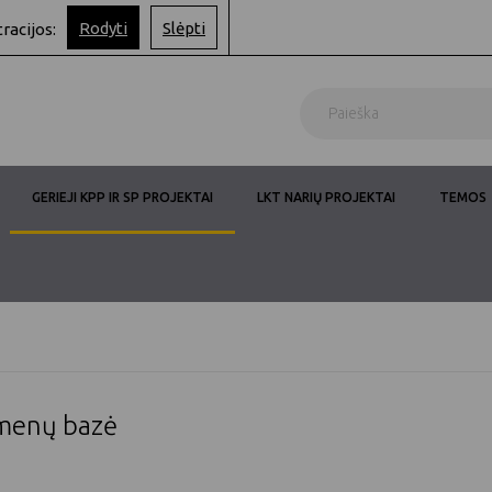
Rodyti
Slėpti
tracijos:
GERIEJI KPP IR SP PROJEKTAI
LKT NARIŲ PROJEKTAI
TEMOS
omenų bazė