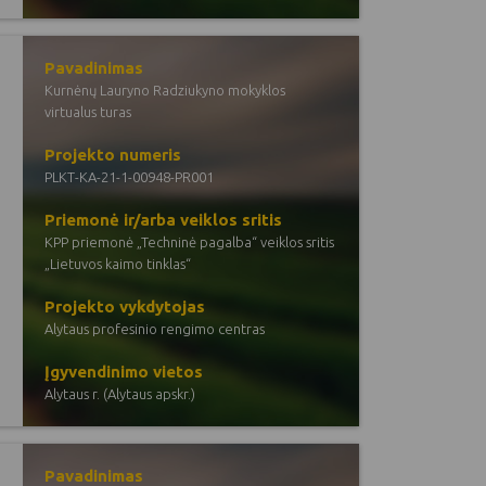
Pavadinimas
Kurnėnų Lauryno Radziukyno mokyklos
virtualus turas
Projekto numeris
PLKT-KA-21-1-00948-PR001
Priemonė ir/arba veiklos sritis
KPP priemonė „Techninė pagalba“ veiklos sritis
„Lietuvos kaimo tinklas“
Projekto vykdytojas
Alytaus profesinio rengimo centras
Įgyvendinimo vietos
Alytaus r. (Alytaus apskr.)
Pavadinimas