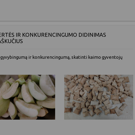
VERTĖS IR KONKURENCINGUMO DIDINIMAS
AŠKUČIUS
ų gyvybingumą ir konkurencingumą, skatinti kaimo gyventojų