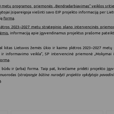
 metų programos priemonės „Bendradarbiavimas“ veiklos srities 
dytojai įsipareigoja viešinti savo EIP projekto informaciją per Li
ią
formą
.
lėtros 2023–2027 metų strateginio plano intervencinės priemo
lėmis
, informaciją apie įgyvendinamus projektus prašome pateikt
al kitas Lietuvos žemės ūkio ir kaimo plėtros 2023–2027 metų
ir informavimo veikla“, SP intervencinė priemonė „Mokymai ir įg
formą
.
u būdu ir (arba) forma. Taip pat, kviečiame pridėti projekto įgy
 nuorodas (
straipsnyje būtina nurodyti projekto vykdytojo pavadin
ą.