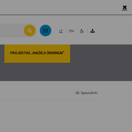
✖
LT
EN
PROJEKTAS „MAŽIEJI ŪKININKAI“
Spausdinti