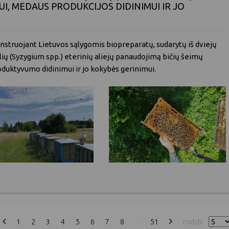
I, MEDAUS PRODUKCIJOS DIDINIMUI IR JO
struojant Lietuvos sąlygomis biopreparatų, sudarytų iš dviejų
ėlių (Syzygium spp.) eterinių aliejų panaudojimą bičių šeimų
duktyvumo didinimui ir jo kokybės gerinimui.
1
2
3
4
5
6
7
8
...
51
rodyti: