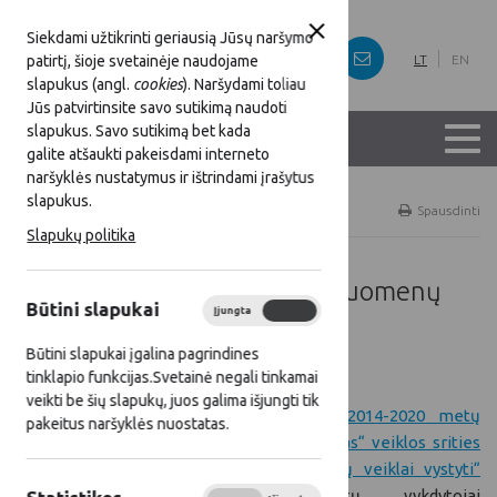
Siekdami užtikrinti geriausią Jūsų naršymo
patirtį, šioje svetainėje naudojame
LT
EN
slapukus (angl.
cookies
). Naršydami toliau
Jūs patvirtinsite savo sutikimą naudoti
slapukus. Savo sutikimą bet kada
galite atšaukti pakeisdami interneto
naršyklės nustatymus ir ištrindami įrašytus
slapukus.
Titulinis
Gerieji KPP ir SP projektai
Spausdinti
Slapukų politika
Gerųjų projektų pavyzdžių duomenų
Būtini slapukai
Įjungta
Išjungta
bazė
Būtini slapukai įgalina pagrindines
tinklapio funkcijas.Svetainė negali tinkamai
veikti be šių slapukų, juos galima išjungti tik
Vadovaujantis
Lietuvos kaimo plėtros 2014-2020 metų
pakeitus naršyklės nuostatas.
programos priemonės „Bendradarbiavimas“ veiklos srities
„Parama EIP veiklos grupėms kurti ir jų veiklai vystyti“
įgyvendinimo taisyklėmis
, projektų vykdytojai