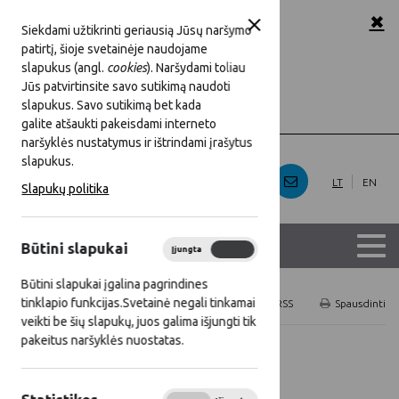
✖
A
A
A
Šriftas:
Siekdami užtikrinti geriausią Jūsų naršymo
patirtį, šioje svetainėje naudojame
baltas
Juoda
Fonas:
slapukus (angl.
cookies
). Naršydami toliau
Jūs patvirtinsite savo sutikimą naudoti
slapukus. Savo sutikimą bet kada
Rodyti
Slėpti
Iliustracijos:
galite atšaukti pakeisdami interneto
naršyklės nustatymus ir ištrindami įrašytus
slapukus.
LT
EN
Slapukų politika
Būtini slapukai
Įjungta
Išjungta
Būtini slapukai įgalina pagrindines
tinklapio funkcijas.Svetainė negali tinkamai
Titulinis
Naujienos
RSS
Spausdinti
veikti be šių slapukų, juos galima išjungti tik
pakeitus naršyklės nuostatas.
Visos naujienos