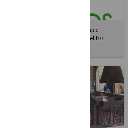
Į lietuvių kalbą išverstos gairės apie
LEADER bendradarbiavimo projektus
2016 09 06