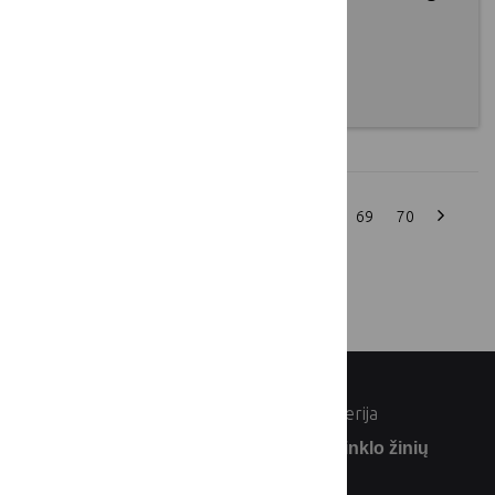
rural entrepreneurs - open for
applications!
2016 09 01
1
...
64
65
66
67
68
69
70
rodyti:
© Lietuvos Respublikos žemės ūkio ministerija
Užsiprenumeruokite Lietuvos kaimo tinklo žinių
naujienlaiškį: