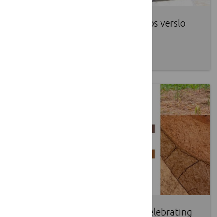
Pradedamos priiminėti paraiškos verslo
paramai kaime
2016 09 02
Anders Wall Award 2016/17: Celebrating