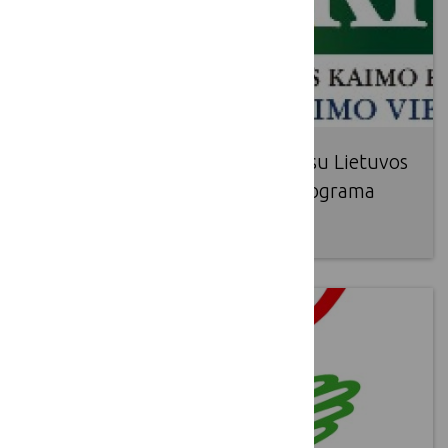
Kviečiame išsamiau susipažinti su Lietuvos
kaimo plėtros 2014-2020 m. programa
2016 09 08