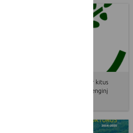
Vokietija kviečia VVG atstovus ir kitus
LEADER dalyvius į tarptautinį renginį
2016 09 16