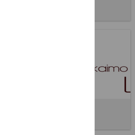
koordinavimo grupės posėdžio
2016 09 23
Norintiems tapti Tinklo nariais
2016 09 21