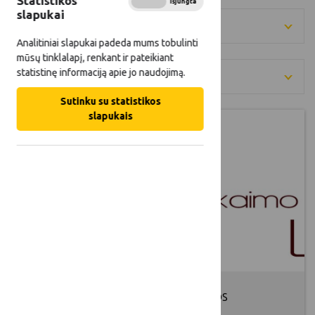
Statistikos
Įjungta
Išjungta
slapukai
Metai
Analitiniai slapukai padeda mums tobulinti
mūsų tinklalapį, renkant ir pateikiant
statistinę informaciją apie jo naudojimą.
Kategorija
Sutinku su statistikos
slapukais
Dėl Lietuvos kaimo tinklo veiklos