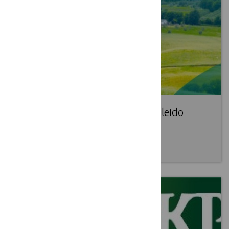
Europos kaimo plėtros tinklas išleido
leidinį
2016 09 14